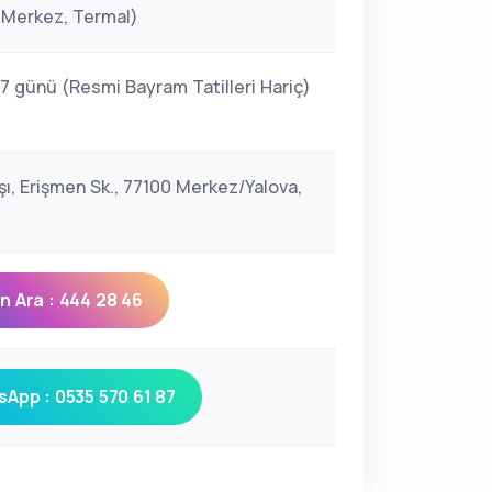
, Merkez, Termal)
 7 günü (Resmi Bayram Tatilleri Hariç)
şı, Erişmen Sk., 77100 Merkez/Yalova,
 Ara : 444 28 46
App : 0535 570 61 87