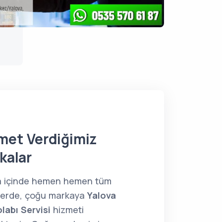
met Verdiğimiz
kalar
a içinde hemen hemen tüm
lerde, çoğu markaya
Yalova
labı Servisi
hizmeti