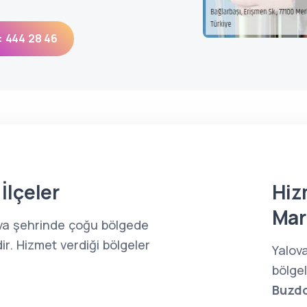
: 444 28 46
İlçeler
Hiz
Mar
lova şehrinde çoğu bölgede
ir. Hizmet verdiği bölgeler
Yalov
bölge
Buzdo