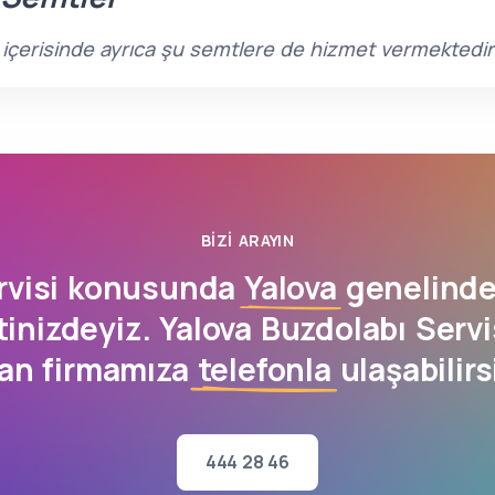
rı içerisinde ayrıca şu semtlere de hizmet vermektedir
BIZI ARAYIN
rvisi konusunda
Yalova
genelinde
nizdeyiz. Yalova Buzdolabı Servi
an firmamıza
telefonla
ulaşabilirs
444 28 46