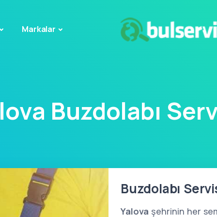
Markalar
lova Buzdolabı Serv
Buzdolabı Servis
Yalova
şehrinin her sem