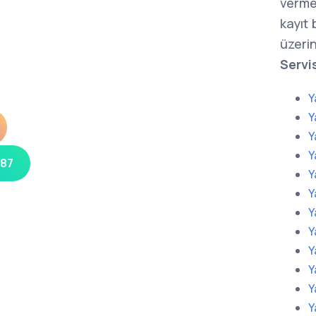
verme
kayıt
üzerin
Servi
Y
Y
Y
Y
 87
Y
Y
Y
Y
Y
Y
Y
Y