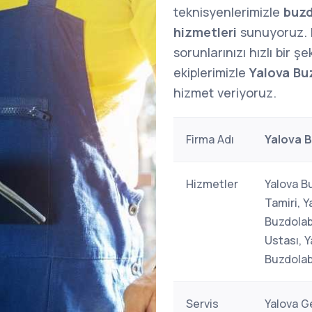
teknisyenlerimizle
buzd
hizmetleri
sunuyoruz.
sorunlarınızı hızlı bir 
ekiplerimizle
Yalova Buz
hizmet veriyoruz.
Firma Adı
Yalova B
Hizmetler
Yalova Bu
Tamiri, Y
Buzdolab
Ustası, Y
Buzdolab
Servis
Yalova Ge