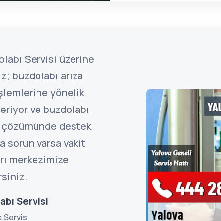
olabı Servisi üzerine
z; buzdolabı arıza
işlemlerine yönelik
eriyor ve buzdolabı
ın çözümünde destek
a sorun varsa vakit
rı merkezimize
rsiniz.
abı Servisi
k Servis