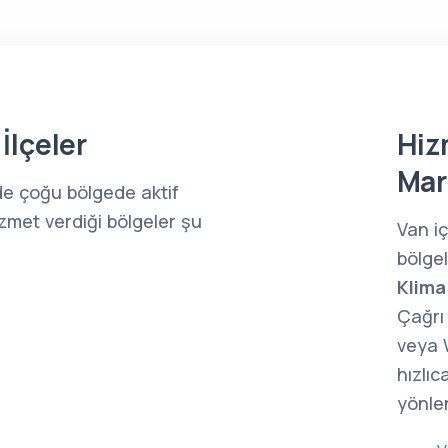
İlçeler
Hiz
Mar
de çoğu bölgede aktif
zmet verdiği bölgeler şu
Van i
bölge
Klima
Çağrı 
veya 
hızlıc
yönlen