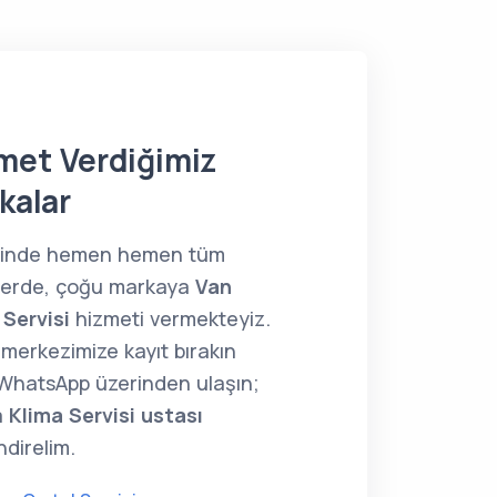
met Verdiğimiz
kalar
çinde hemen hemen tüm
lerde, çoğu markaya
Van
 Servisi
hizmeti vermekteyiz.
merkezimize kayıt bırakın
WhatsApp üzerinden ulaşın;
a
Klima Servisi ustası
direlim.