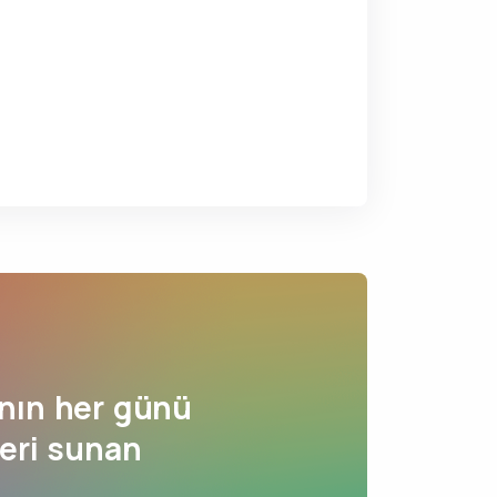
nın her günü
leri sunan
.