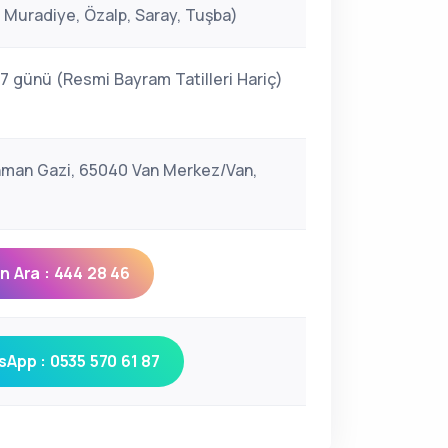
, Muradiye, Özalp, Saray, Tuşba)
 7 günü (Resmi Bayram Tatilleri Hariç)
man Gazi, 65040 Van Merkez/Van,
 Ara : 444 28 46
App : 0535 570 61 87