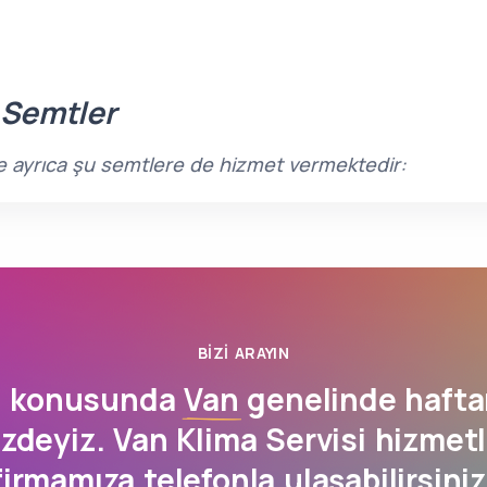
 Semtler
inde ayrıca şu semtlere de hizmet vermektedir:
BIZI ARAYIN
si konusunda
Van
genelinde hafta
zdeyiz. Van Klima Servisi hizmet
firmamıza
telefonla
ulaşabilirsiniz