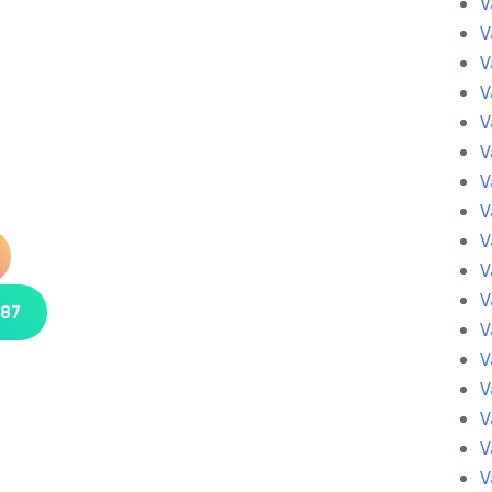
V
V
V
V
V
V
V
V
V
V
V
 87
V
V
V
V
V
V