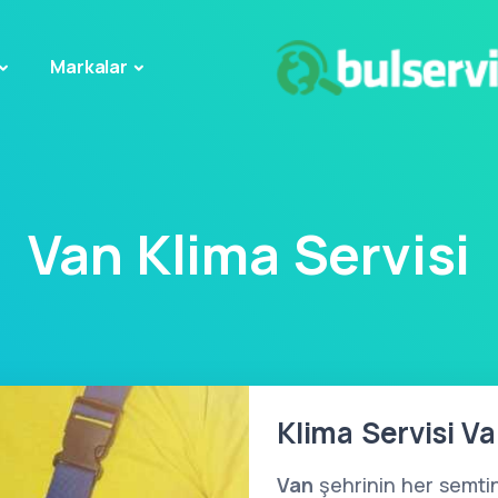
Markalar
Van Klima Servisi
Klima Servisi V
Van
şehrinin her semtin