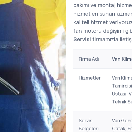
bakımı ve montaj hizme
hizmetleri sunan uzman 
kaliteli hizmet veriyoruz
fan motoru değişimi gibi
Servisi
firmamızla iletiş
Firma Adı
Van Klim
Hizmetler
Van Klima
Tamircisi
Ustası, V
Teknik Se
Servis
Van Gene
Bölgeleri
Çatak, Ed