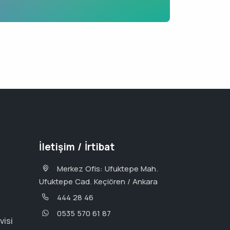
İletişim / İrtibat
Merkez Ofis: Ufuktepe Mah.
Ufuktepe Cad. Keçiören / Ankara
444 28 46
0535 570 61 87
visi