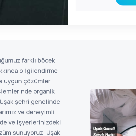
uğumuz farklı böcek
kkında bilgilendirme
ına uygun çözümler
şlemlerinde organik
 Uşak şehri genelinde
arımız ve deneyimli
de ve işyerlerinizdeki
özüm sunuyoruz. Uşak