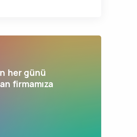
ın her günü
nan firmamıza