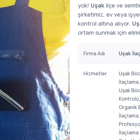
yok!
Uşak
ilçe ve semt
şirketimiz, ev veya işy
kontrol altına alıyor.
Uş
ortam sunmak için elim
Firma Adı
Uşak İla
Hizmetler
Uşak Böc
İlaçlama
Uşak Böc
Kontrolü
Organik 
İlaçlama,
Profesyo
İlaçlama 