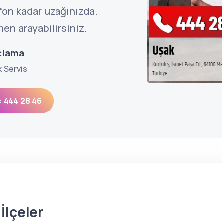
efon kadar uzağınızda.
en arayabilirsiniz.
açlama
k Servis
: 444 28 46
İlçeler