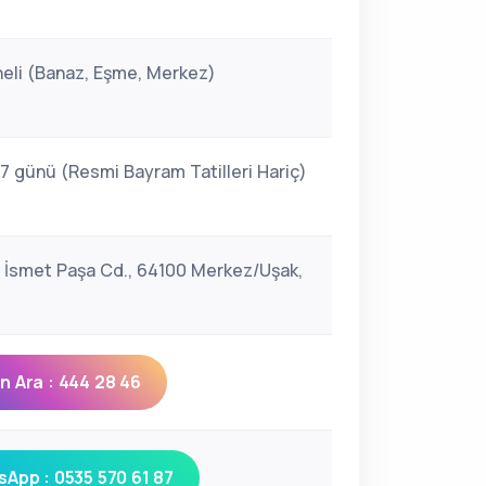
i
eli (Banaz, Eşme, Merkez)
 7 günü (Resmi Bayram Tatilleri Hariç)
, İsmet Paşa Cd., 64100 Merkez/Uşak,
 Ara : 444 28 46
App : 0535 570 61 87