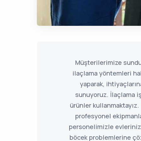
Müşterilerimize sund
ilaçlama yöntemleri ha
yaparak, ihtiyaçlar
sunuyoruz. İlaçlama i
ürünler kullanmaktayız.
profesyonel ekipmanl
personelimizle evleriniz
böcek problemlerine ç