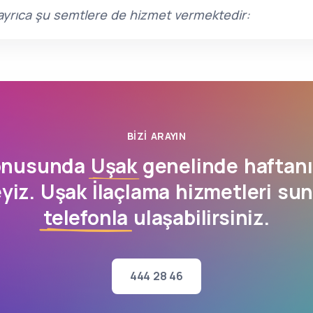
e ayrıca şu semtlere de hizmet vermektedir:
BIZI ARAYIN
konusunda
Uşak
genelinde haftan
yiz. Uşak İlaçlama hizmetleri su
telefonla
ulaşabilirsiniz.
444 28 46