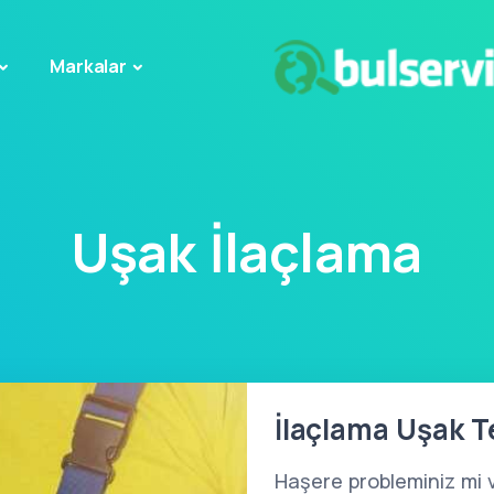
Markalar
Uşak İlaçlama
İlaçlama Uşak T
Haşere probleminiz mi 