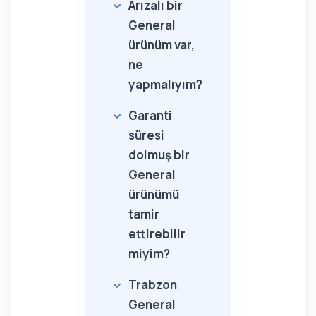
Arızalı bir
General
ürünüm var,
ne
yapmalıyım?
Garanti
süresi
dolmuş bir
General
ürünümü
tamir
ettirebilir
miyim?
Trabzon
General