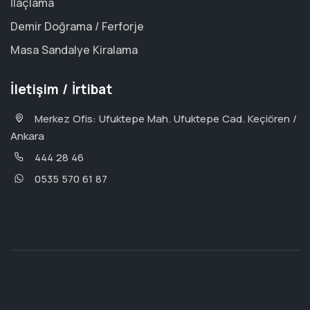
İlaçlama
Demir Doğrama / Ferforje
Masa Sandalye Kiralama
İletişim / İrtibat
Merkez Ofis: Ufuktepe Mah. Ufuktepe Cad. Keçiören /
Ankara
444 28 46
0535 570 61 87