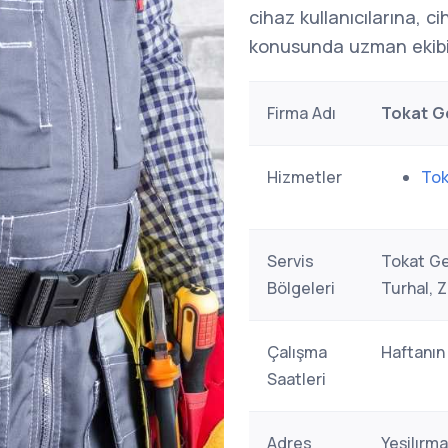
cihaz kullanıcılarına, c
konusunda uzman ekibi
Firma Adı
Tokat Ge
Hizmetler
Tok
Servis
Tokat Ge
Bölgeleri
Turhal, Z
Çalışma
Haftanın
Saatleri
Adres
Yeşilırm