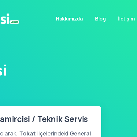
Hakkımızda
Blog
İletişim
i
amircisi / Teknik Servis
olarak,
Tokat
ilçelerindeki
General