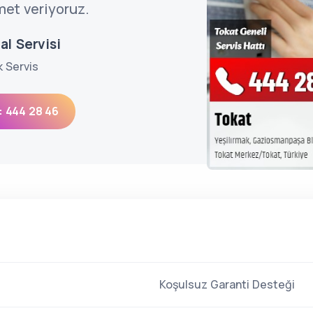
met veriyoruz.
al Servisi
k Servis
: 444 28 46
Koşulsuz Garanti Desteği