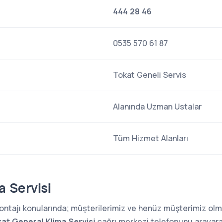
444 28 46
0535 570 61 87
Tokat Geneli Servis
Alanında Uzman Ustalar
Tüm Hizmet Alanları
a Servisi
 montajı konularında; müşterilerimiz ve henüz müşterimiz o
at General Klima Servisi
çağrı merkezi telefonunu arayarak 