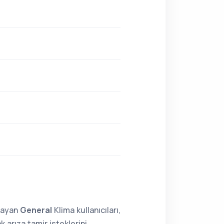
lmayan
General
Klima kullanıcıları,
arıza tamir isteklerini,