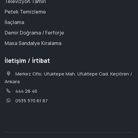
Televizyon Tamiri
Petek Temizleme
İlaçlama
Demir Doğrama / Ferforje
Masa Sandalye Kiralama
İletişim / İrtibat
Merkez Ofis: Ufuktepe Mah. Ufuktepe Cad. Keçiören /
Ankara
444 28 46
0535 570 61 87