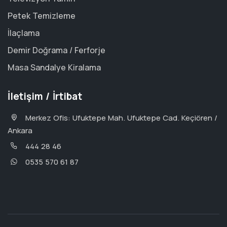
Petek Temizleme
İlaçlama
Demir Doğrama / Ferforje
Masa Sandalye Kiralama
İletişim / İrtibat
Merkez Ofis: Ufuktepe Mah. Ufuktepe Cad. Keçiören /
Ankara
444 28 46
0535 570 61 87