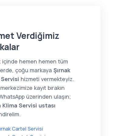
met Verdiğimiz
kalar
k içinde hemen hemen tüm
lerde, çoğu markaya
Şırnak
 Servisi
hizmeti vermekteyiz.
merkezimize kayıt bırakın
WhatsApp üzerinden ulaşın;
a
Klima Servisi ustası
direlim.
ırnak Cartel Servisi