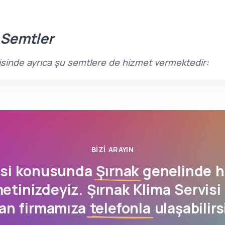
 Semtler
çerisinde ayrıca şu semtlere de hizmet vermektedir:
BIZI ARAYIN
isi konusunda
Şırnak
genelinde h
tinizdeyiz. Şırnak Klima Servisi
an firmamıza
telefonla
ulaşabilirs