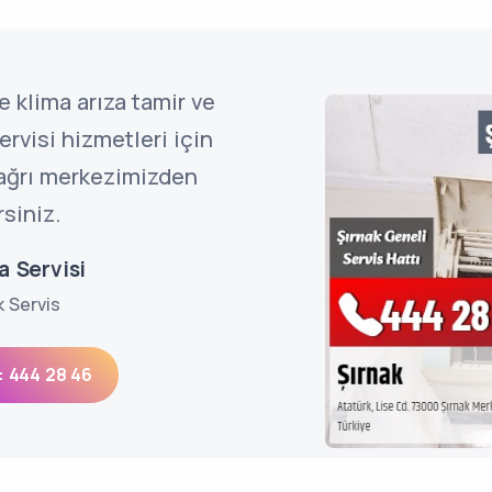
e klima arıza tamir ve
rvisi hizmetleri için
çağrı merkezimizden
rsiniz.
a Servisi
k Servis
: 444 28 46