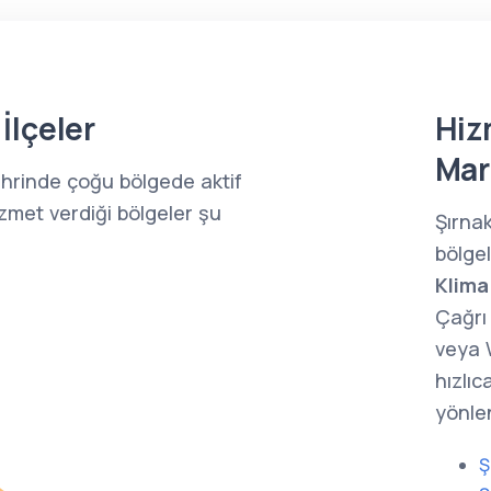
İlçeler
Hiz
Mar
şehrinde çoğu bölgede aktif
zmet verdiği bölgeler şu
Şırna
bölge
Klima
Çağrı 
veya 
hızlıc
yönlen
Ş