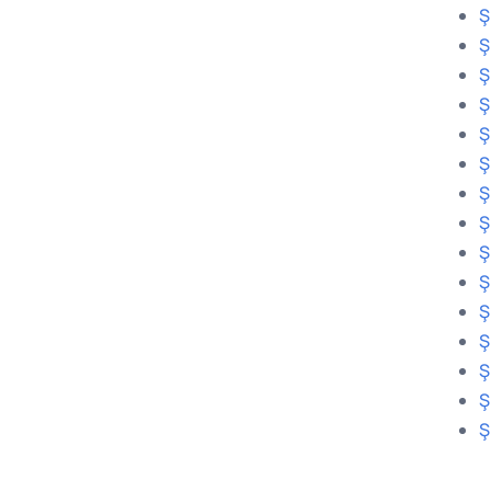
Ş
Ş
Ş
Ş
Ş
Ş
Ş
Ş
Ş
Ş
Ş
Ş
Ş
Ş
Ş