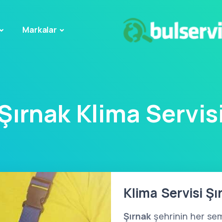
Markalar
Şırnak Klima Servis
Klima Servisi Şı
Şırnak
şehrinin her sem