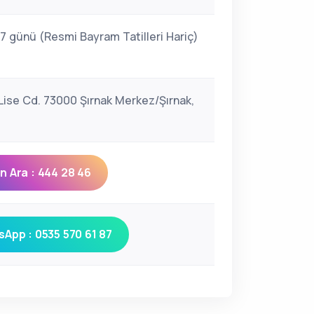
 7 günü (Resmi Bayram Tatilleri Hariç)
 Lise Cd. 73000 Şırnak Merkez/Şırnak,
 Ara : 444 28 46
App : 0535 570 61 87