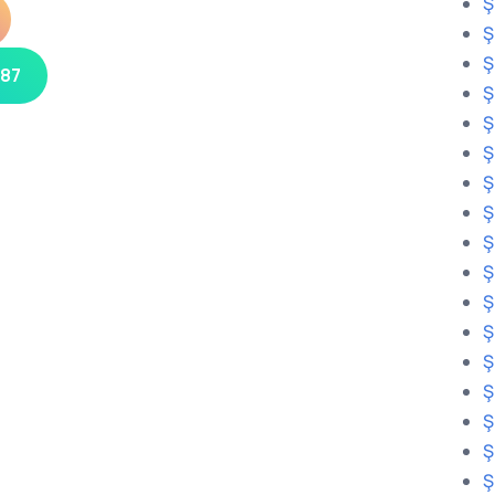
Ş
Ş
Ş
 87
Ş
Ş
Ş
Ş
Ş
Ş
Ş
Ş
Ş
Ş
Ş
Ş
Ş
Ş