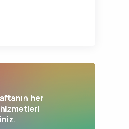
aftanın her
 hizmetleri
iniz.