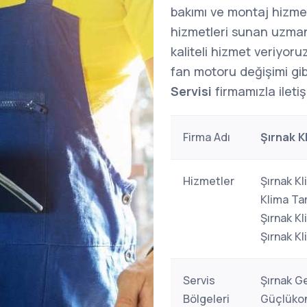
bakımı ve montaj hizme
hizmetleri sunan uzman 
kaliteli hizmet veriyoruz
fan motoru değişimi gibi
Servisi
firmamızla iletiş
Firma Adı
Şırnak K
Hizmetler
Şırnak Kl
Klima Tam
Şırnak Kl
Şırnak Kl
Servis
Şırnak G
Bölgeleri
Güçlükona