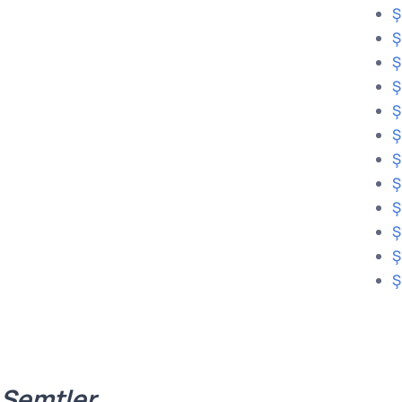
Ş
Ş
Ş
Ş
Ş
Ş
Ş
Ş
Ş
Ş
Ş
Ş
 Semtler