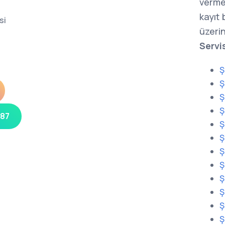
verme
kayıt
si
üzerin
Servi
Ş
Ş
Ş
Ş
 87
Ş
Ş
Ş
Ş
Ş
Ş
Ş
Ş