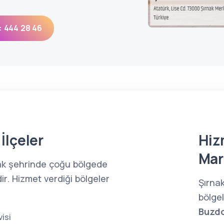
: 444 28 46
İlçeler
Hiz
Mar
nak şehrinde çoğu bölgede
ir. Hizmet verdiği bölgeler
Şırna
bölge
Buzdo
isi