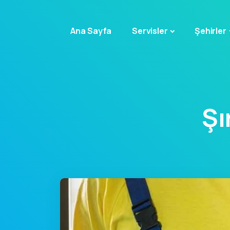
Ana Sayfa
Servisler
Şehirler
Şı