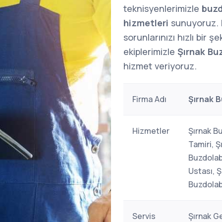
teknisyenlerimizle
buzd
hizmetleri
sunuyoruz.
sorunlarınızı hızlı bir 
ekiplerimizle
Şırnak Buz
hizmet veriyoruz.
Firma Adı
Şırnak B
Hizmetler
Şırnak Bu
Tamiri, Ş
Buzdolabı
Ustası, Ş
Buzdolab
Servis
Şırnak G