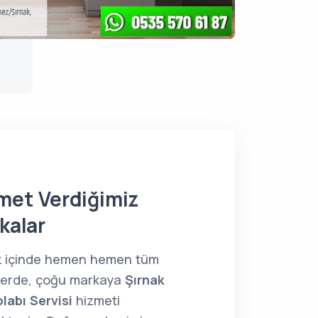
met Verdiğimiz
kalar
k içinde hemen hemen tüm
lerde, çoğu markaya
Şırnak
labı Servisi
hizmeti