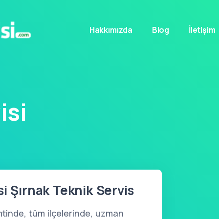
Hakkımızda
Blog
İletişim
isi
i Şırnak Teknik Servis
tinde, tüm ilçelerinde, uzman