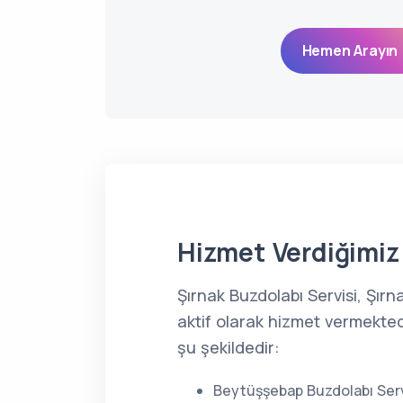
Hemen Arayın 
Hizmet Verdiğimiz 
Şırnak Buzdolabı Servisi, Şır
aktif olarak hizmet vermekted
şu şekildedir:
Beytüşşebap Buzdolabı Serv