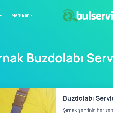
Markalar
rnak Buzdolabı Serv
Buzdolabı Servis
Şırnak
şehrinin her sem