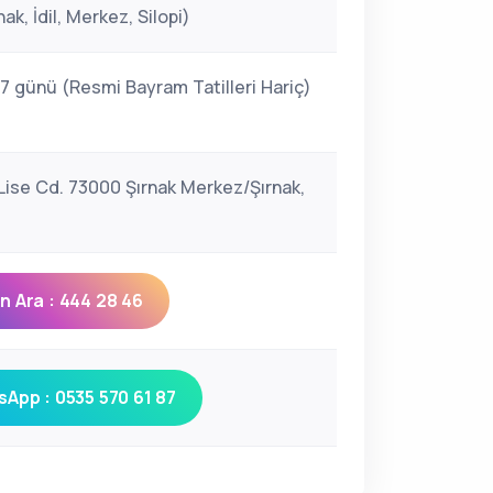
k, İdil, Merkez, Silopi)
 7 günü (Resmi Bayram Tatilleri Hariç)
 Lise Cd. 73000 Şırnak Merkez/Şırnak,
 Ara : 444 28 46
App : 0535 570 61 87