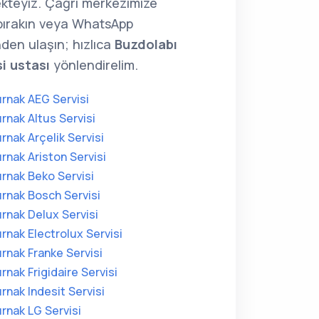
kteyiz. Çağrı merkezimize
 bırakın veya WhatsApp
den ulaşın; hızlıca
Buzdolabı
si ustası
yönlendirelim.
ırnak AEG Servisi
ırnak Altus Servisi
ırnak Arçelik Servisi
ırnak Ariston Servisi
ırnak Beko Servisi
ırnak Bosch Servisi
ırnak Delux Servisi
ırnak Electrolux Servisi
ırnak Franke Servisi
ırnak Frigidaire Servisi
ırnak Indesit Servisi
ırnak LG Servisi