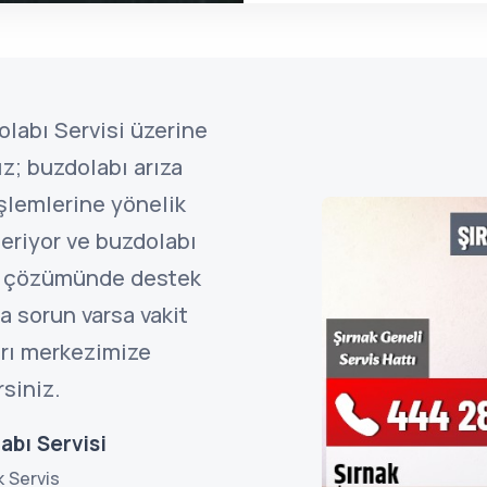
olabı Servisi üzerine
z; buzdolabı arıza
işlemlerine yönelik
eriyor ve buzdolabı
ın çözümünde destek
a sorun varsa vakit
rı merkezimize
rsiniz.
abı Servisi
k Servis