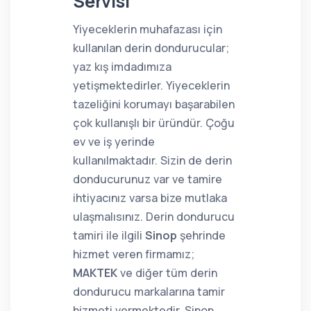
Servisi
Yiyeceklerin muhafazası için
kullanılan derin dondurucular;
yaz kış imdadımıza
yetişmektedirler. Yiyeceklerin
tazeliğini korumayı başarabilen
çok kullanışlı bir üründür. Çoğu
ev ve iş yerinde
kullanılmaktadır. Sizin de derin
donducurunuz var ve tamire
ihtiyacınız varsa bize mutlaka
ulaşmalısınız. Derin dondurucu
tamiri ile ilgili
Sinop
şehrinde
hizmet veren firmamız;
MAKTEK
ve diğer tüm derin
dondurucu markalarına tamir
hizmeti vermektedir. Sinop