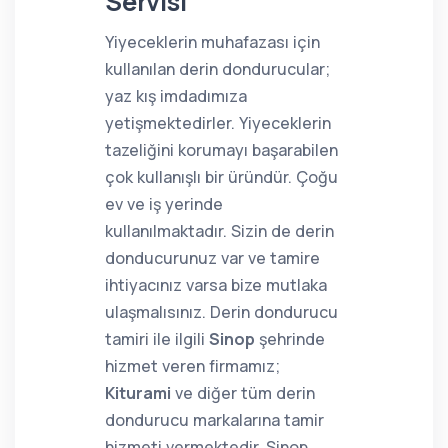
Servisi
Yiyeceklerin muhafazası için
kullanılan derin dondurucular;
yaz kış imdadımıza
yetişmektedirler. Yiyeceklerin
tazeliğini korumayı başarabilen
çok kullanışlı bir üründür. Çoğu
ev ve iş yerinde
kullanılmaktadır. Sizin de derin
donducurunuz var ve tamire
ihtiyacınız varsa bize mutlaka
ulaşmalısınız. Derin dondurucu
tamiri ile ilgili
Sinop
şehrinde
hizmet veren firmamız;
Kiturami
ve diğer tüm derin
dondurucu markalarına tamir
hizmeti vermektedir. Sinop