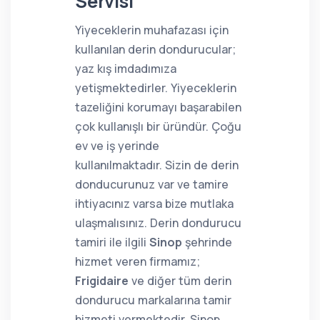
Servisi
Yiyeceklerin muhafazası için
kullanılan derin dondurucular;
yaz kış imdadımıza
yetişmektedirler. Yiyeceklerin
tazeliğini korumayı başarabilen
çok kullanışlı bir üründür. Çoğu
ev ve iş yerinde
kullanılmaktadır. Sizin de derin
donducurunuz var ve tamire
ihtiyacınız varsa bize mutlaka
ulaşmalısınız. Derin dondurucu
tamiri ile ilgili
Sinop
şehrinde
hizmet veren firmamız;
Frigidaire
ve diğer tüm derin
dondurucu markalarına tamir
hizmeti vermektedir. Sinop