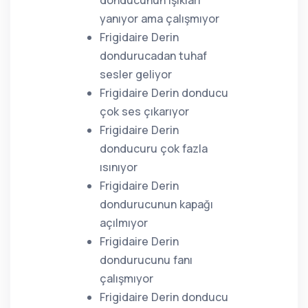
donducunun ışıkları
yanıyor ama çalışmıyor
Frigidaire Derin
dondurucadan tuhaf
sesler geliyor
Frigidaire Derin donducu
çok ses çıkarıyor
Frigidaire Derin
donducuru çok fazla
ısınıyor
Frigidaire Derin
dondurucunun kapağı
açılmıyor
Frigidaire Derin
dondurucunu fanı
çalışmıyor
Frigidaire Derin donducu