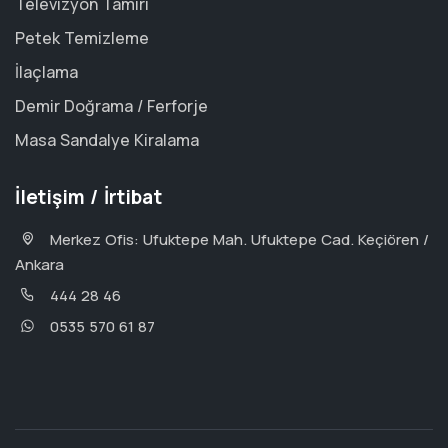
Televizyon Tamiri
Petek Temizleme
İlaçlama
Demir Doğrama / Ferforje
Masa Sandalye Kiralama
İletişim / İrtibat
Merkez Ofis: Ufuktepe Mah. Ufuktepe Cad. Keçiören /
Ankara
444 28 46
0535 570 61 87