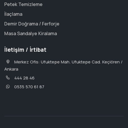
Petek Temizleme
İlaçlama
Demir Doğrama / Ferforje
Masa Sandalye Kiralama
İletişim / İrtibat
Merkez Ofis: Ufuktepe Mah. Ufuktepe Cad. Keçiören /
Ankara
444 28 46
0535 570 61 87