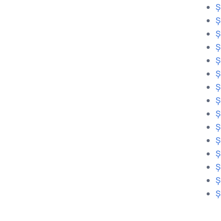
Ş
Ş
Ş
Ş
Ş
Ş
Ş
Ş
Ş
Ş
Ş
Ş
Ş
Ş
Ş