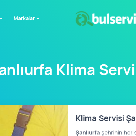
Markalar
anlıurfa Klima Servi
Klima Servisi Şa
Şanlıurfa
şehrinin her 