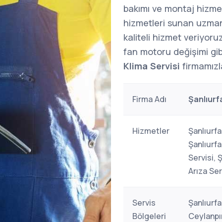
bakımı ve montaj hizme
hizmetleri sunan uzman 
kaliteli hizmet veriyoruz
fan motoru değişimi gibi
Klima Servisi
firmamızla
Firma Adı
Şanlıurf
Hizmetler
Şanlıurfa
Şanlıurfa
Servisi, 
Arıza Ser
Servis
Şanlıurfa
Bölgeleri
Ceylanpın