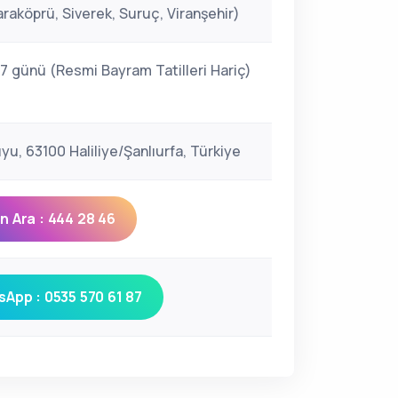
araköprü, Siverek, Suruç, Viranşehir)
 7 günü (Resmi Bayram Tatilleri Hariç)
u, 63100 Haliliye/Şanlıurfa, Türkiye
 Ara : 444 28 46
App : 0535 570 61 87