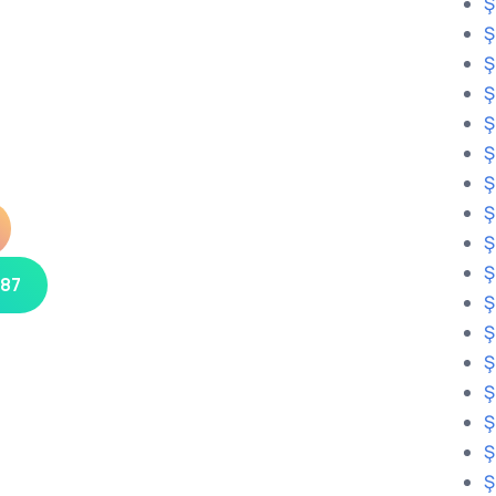
Ş
Ş
Ş
Ş
Ş
Ş
Ş
Ş
Ş
Ş
 87
Ş
Ş
Ş
Ş
Ş
Ş
Ş