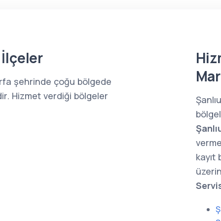
İlçeler
Hiz
Mar
ıurfa şehrinde çoğu bölgede
ir. Hizmet verdiği bölgeler
Şanlı
bölge
Şanlı
verme
kayıt
üzerin
Servi
Ş