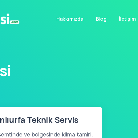
Hakkımızda
Blog
İletişim
si
nlıurfa Teknik Servis
semtinde ve bölgesinde klima tamiri,