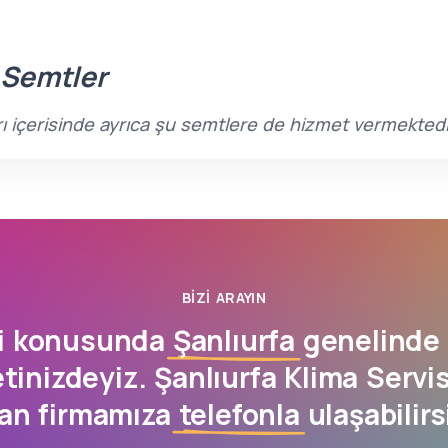
 Semtler
ları içerisinde ayrıca şu semtlere de hizmet vermektedi
BIZI ARAYIN
si konusunda
Şanlıurfa
genelinde 
inizdeyiz. Şanlıurfa Klima Servis
an firmamıza
telefonla
ulaşabilirs