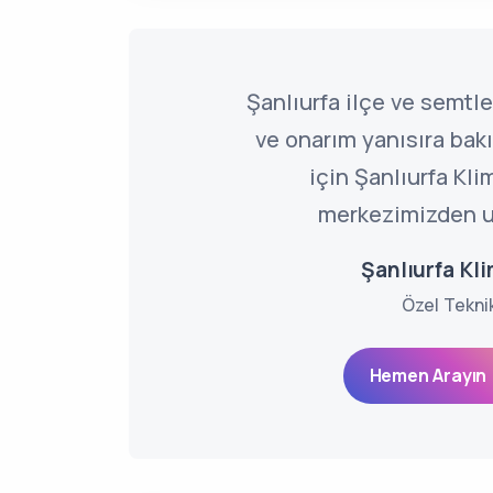
Şanlıurfa ilçe ve semtle
ve onarım yanısıra bakı
için Şanlıurfa Kli
merkezimizden ul
Şanlıurfa Kli
Özel Tekni
Hemen Arayın 