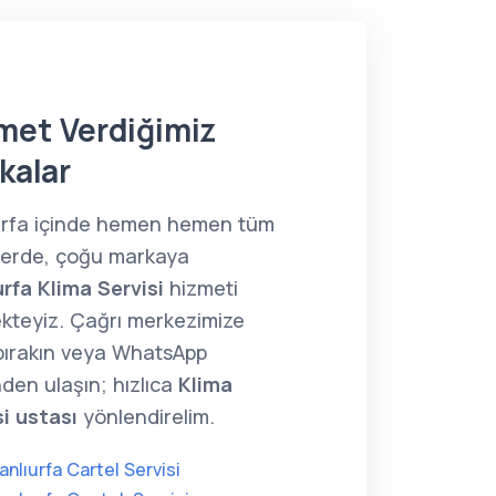
met Verdiğimiz
kalar
urfa içinde hemen hemen tüm
lerde, çoğu markaya
urfa Klima Servisi
hizmeti
kteyiz. Çağrı merkezimize
 bırakın veya WhatsApp
den ulaşın; hızlıca
Klima
si ustası
yönlendirelim.
anlıurfa Cartel Servisi