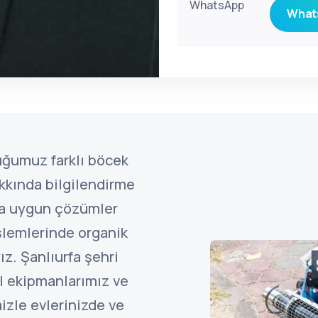
WhatsApp
Whats
uğumuz farklı böcek
kkında bilgilendirme
ına uygun çözümler
şlemlerinde organik
z. Şanlıurfa şehri
l ekipmanlarımız ve
izle evlerinizde ve