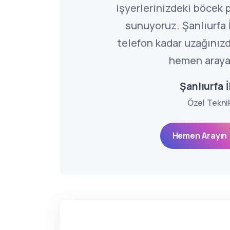
işyerlerinizdeki böcek
sunuyoruz. Şanlıurfa İ
telefon kadar uzağınızd
hemen arayab
Şanlıurfa 
Özel Tekni
Hemen Arayın 