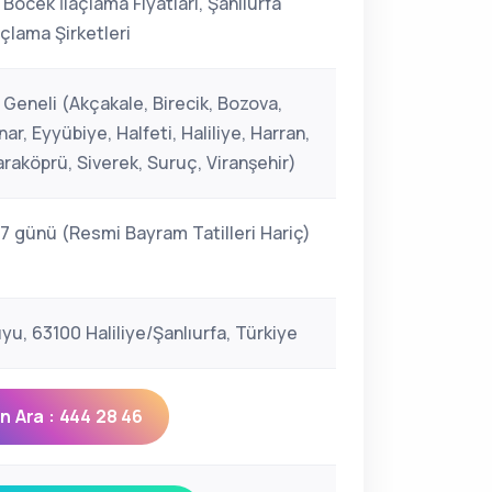
 Böcek İlaçlama Fiyatları, Şanlıurfa
çlama Şirketleri
 Geneli (Akçakale, Birecik, Bozova,
ar, Eyyübiye, Halfeti, Haliliye, Harran,
araköprü, Siverek, Suruç, Viranşehir)
 7 günü (Resmi Bayram Tatilleri Hariç)
u, 63100 Haliliye/Şanlıurfa, Türkiye
 Ara : 444 28 46