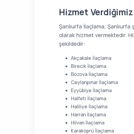
Hizmet Verdiğimiz 
Şanlıurfa İlaçlama, Şanlıurfa
olarak hizmet vermektedir. Hi
şekildedir:
Akçakale İlaçlama
Birecik İlaçlama
Bozova İlaçlama
Ceylanpınar İlaçlama
Eyyübiye İlaçlama
Halfeti İlaçlama
Haliliye İlaçlama
Harran İlaçlama
Hilvan İlaçlama
Karaköprü İlaçlama