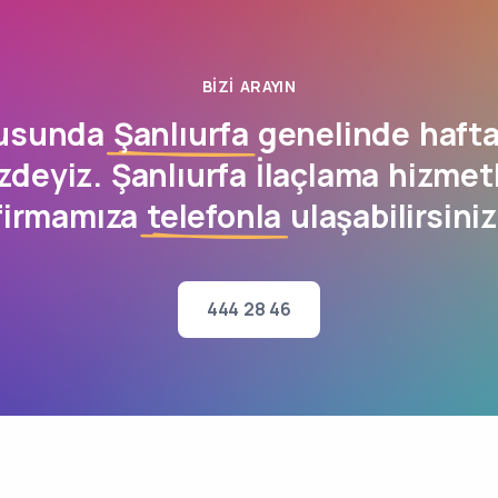
BIZI ARAYIN
nusunda
Şanlıurfa
genelinde hafta
zdeyiz. Şanlıurfa İlaçlama hizmet
firmamıza
telefonla
ulaşabilirsiniz
444 28 46