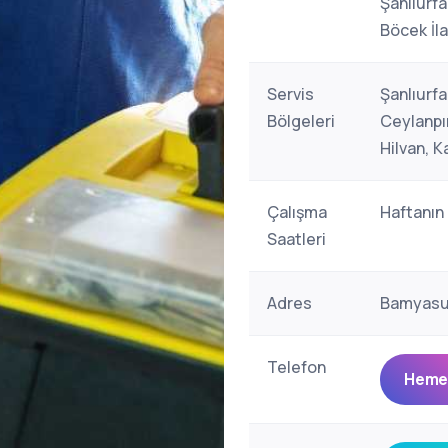
Şanlıurfa
Böcek İla
Servis
Şanlıurfa
Bölgeleri
Ceylanpın
Hilvan, K
Çalışma
Haftanın
Saatleri
Adres
Bamyasuy
Telefon
Hemen