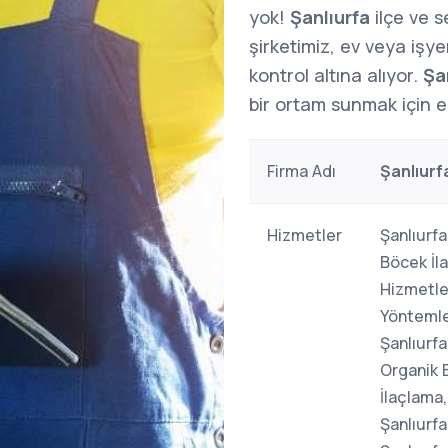
yok!
Şanlıurfa
ilçe ve 
şirketimiz, ev veya işy
kontrol altına alıyor.
Şa
bir ortam sunmak için e
Firma Adı
Şanlıurf
Hizmetler
Şanlıurfa
Böcek İl
Hizmetler
Yöntemle
Şanlıurfa
Organik 
İlaçlama,
Şanlıurf