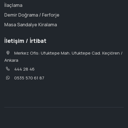
İlaçlama
Demir Doğrama / Ferforje
Masa Sandalye Kiralama
İletişim / İrtibat
Merkez Ofis: Ufuktepe Mah. Ufuktepe Cad. Keçiören /
Ankara
444 28 46
0535 570 61 87