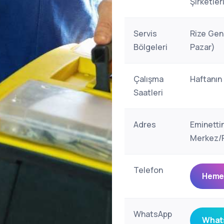
Şirketler
Servis
Rize Gene
Bölgeleri
Pazar)
Çalışma
Haftanın
Saatleri
Adres
Eminetti
Merkez/R
Telefon
Hemen
WhatsApp
Whats