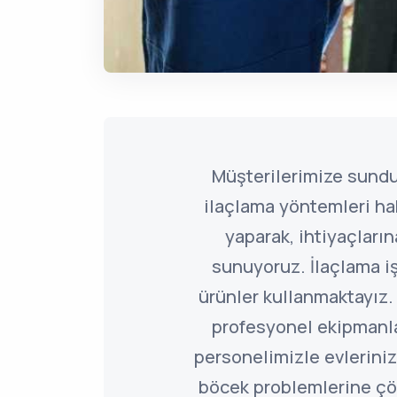
Müşterilerimize sund
ilaçlama yöntemleri ha
yaparak, ihtiyaçlar
sunuyoruz. İlaçlama i
ürünler kullanmaktayız.
profesyonel ekipmanl
personelimizle evleriniz
böcek problemlerine ç