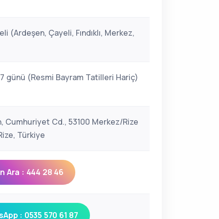
i
li (Ardeşen, Çayeli, Fındıklı, Merkez,
 7 günü (Resmi Bayram Tatilleri Hariç)
n, Cumhuriyet Cd., 53100 Merkez/Rize
ize, Türkiye
 Ara : 444 28 46
App : 0535 570 61 87