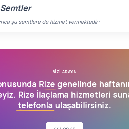
 Semtler
 ayrıca şu semtlere de hizmet vermektedir:
BIZI ARAYIN
konusunda
Rize
genelinde haftanı
yiz. Rize İlaçlama hizmetleri su
telefonla
ulaşabilirsiniz.