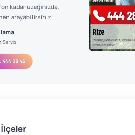
efon kadar uzağınızda.
en arayabilirsiniz.
çlama
k Servis
: 444 28 46
İlçeler