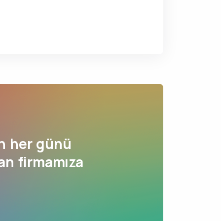
n her günü
nan firmamıza