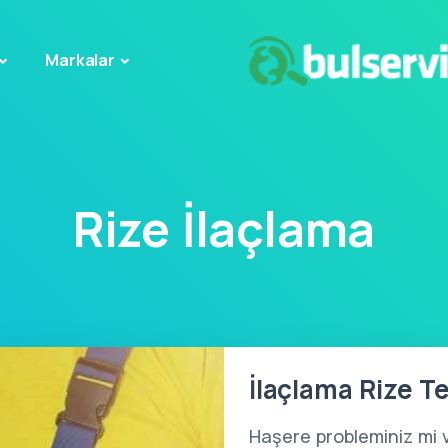
Markalar
Rize İlaçlama
İlaçlama Rize Te
Haşere probleminiz mi 