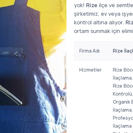
yok!
Rize
ilçe ve semtl
şirketimiz, ev veya işy
kontrol altına alıyor.
Ri
ortam sunmak için elim
Firma Adı
Rize İla
Hizmetler
Rize Böc
İlaçlama
Rize Böc
Kontrolü,
Organik 
İlaçlama,
Profesyo
İlaçlama 