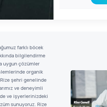
uğumuz farklı böcek
kkında bilgilendirme
ına uygun çözümler
şlemlerinde organik
 Rize şehri genelinde
arımız ve deneyimli
de ve işyerlerinizdeki
özüm sunuyoruz. Rize