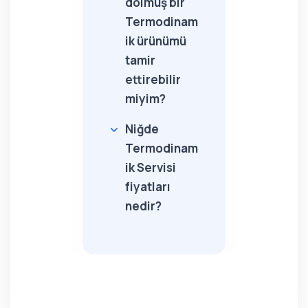
dolmuş bir
Termodinam
ik ürünümü
tamir
ettirebilir
miyim?
Niğde
Termodinam
ik Servisi
fiyatları
nedir?