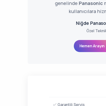
genelinde
Panasonic
m
kullanıcılara hiz
Niğde Panaso
Özel Tekni
Hemen Arayın 
✅ Garantili Servis