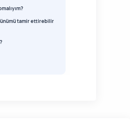
apmalıyım?
ünümü tamir ettirebilir
?