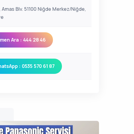
lı, Amas Blv. 51100 Niğde Merkez/Niğde,
ye
men Ara : 444 28 46
atsApp : 0535 570 61 87