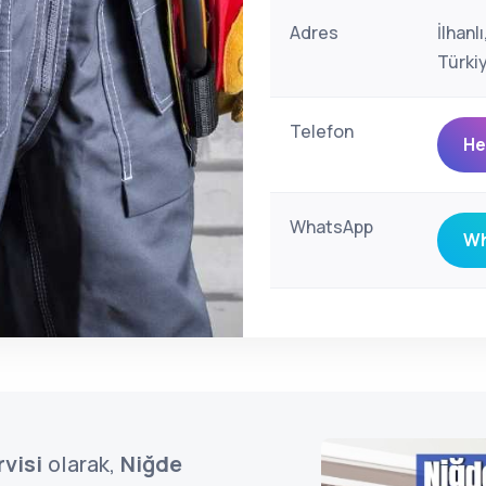
Adres
İlhan
Türki
Telefon
He
WhatsApp
Wh
visi
olarak,
Niğde