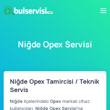
Niğde Opex Servisi
Niğde Opex Tamircisi / Teknik
Servis
Niğde
ilçelerindeki
Opex
markalı cihaz
kullanıcıları,
Niğde Opex Servisi
'ne