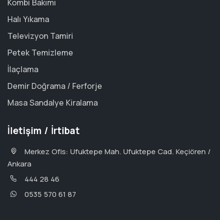
Kombi Bakımı
Halı Yıkama
Televizyon Tamiri
Petek Temizleme
İlaçlama
Demir Doğrama / Ferforje
Masa Sandalye Kiralama
İletişim / İrtibat
Merkez Ofis: Ufuktepe Mah. Ufuktepe Cad. Keçiören /
Ankara
444 28 46
0535 570 61 87