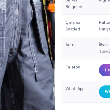
Servis
Niğde
Bölgeleri
Çalışma
Hafta
Saatleri
Hariç
Adres
İlhan
Türki
Telefon
He
WhatsApp
Wh