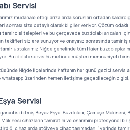
bı Servisi
rımız müdahale ettiği arızalarda sorunları ortadan kaldırdığı
i sonrası size detaylı olarak bilgiler veriyor. Çözüm odaklı 
 tamircisi
talepleri ve bu çerçevede buzdolabı arızaları içi
n teklifleri sizlere sunuyor ve onayınız sonrasında tamir iş
 tamir
ustalarımız Niğde genelinde tüm Haier buzdolaplarının t
ıyor. Buzdolabı servis hizmetinde müşteri memnuniyeti birin
tüsünde Niğde ilçelerinde haftanın her günü gezici servis a
le whatsapp üzerinden hemen iletişime geçebileceğiniz gibi
Eşya Servisi
 garantisi bitmiş Beyaz Eşya, Buzdolabı, Çamaşır Makinesi, B
kinesi cihazların tamiratını ve onarımını profesyonel bir 
ştirdiği cihazlarda atölyeye cihaz taşımadan; "yerinde tam