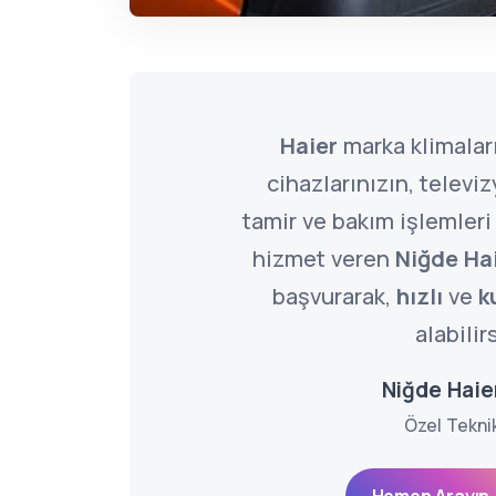
Haier
marka klimalar
cihazlarınızın, televi
tamir ve bakım işlemleri
hizmet veren
Niğde Hai
başvurarak,
hızlı
ve
k
alabilir
Niğde Haier
Özel Tekni