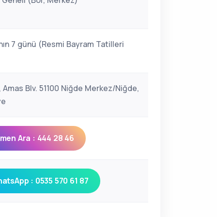
 Geneli (Bor, Merkez)
nın 7 günü (Resmi Bayram Tatilleri
)
lı, Amas Blv. 51100 Niğde Merkez/Niğde,
ye
men Ara : 444 28 46
atsApp : 0535 570 61 87