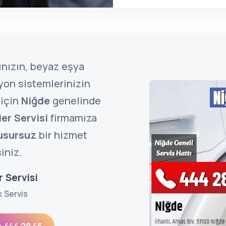
ınızın, beyaz eşya
zyon sistemlerinizin
 için
Niğde
genelinde
er Servisi
firmamıza
usursuz
bir hizmet
siniz.
 Servisi
k Servis