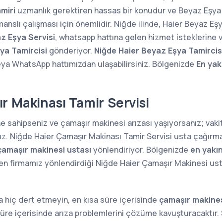
miri
uzmanlık gerektiren hassas bir konudur ve Beyaz Eşya 
anslı çalışması için önemlidir. Niğde ilinde, Haier Beyaz Eşy
z Eşya Servisi
, whatsapp hattına gelen hizmet isteklerine 
ya Tamircisi
gönderiyor.
Niğde Haier Beyaz Eşya Tamircis
ya WhatsApp hattımızdan ulaşabilirsiniz. Bölgenizde
En yak
r Makinası Tamir Servisi
ne sahipseniz ve çamaşır makinesi arızası yaşıyorsanız; va
ız. Niğde Haier Çamaşır Makinası Tamir Servisi usta çağırma
çamaşır makinesi ustası
yönlendiriyor. Bölgenizde
en yakı
n firmamız yönlendirdiği Niğde Haier Çamaşır Makinesi ustal
 hiç dert etmeyin, en kısa süre içerisinde
çamaşır makines
süre içerisinde arıza problemlerini çözüme kavuşturacaktır. S