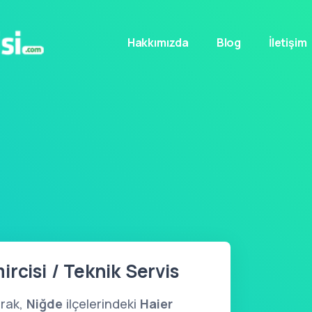
Hakkımızda
Blog
İletişim
rcisi / Teknik Servis
rak,
Niğde
ilçelerindeki
Haier