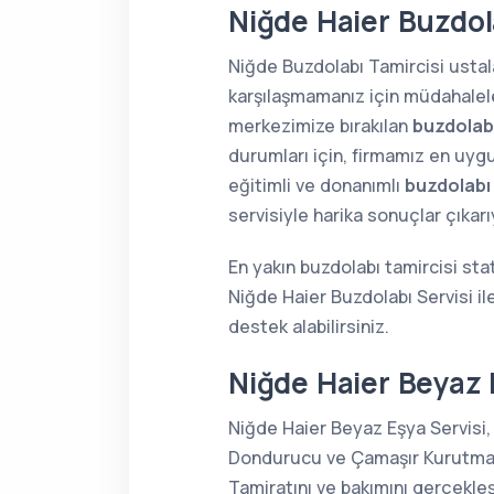
Niğde Haier Buzdola
Niğde Buzdolabı Tamircisi ustala
karşılaşmamanız için müdahaleler
merkezimize bırakılan
buzdolabı
durumları için, firmamız en uygu
eğitimli ve donanımlı
buzdolabı
servisiyle harika sonuçlar çıkar
En yakın buzdolabı tamircisi sta
Niğde Haier Buzdolabı Servisi i
destek alabilirsiniz.
Niğde Haier Beyaz 
Niğde Haier Beyaz Eşya Servisi,
Dondurucu ve Çamaşır Kurutma Ma
Tamiratını ve bakımını gerçekle