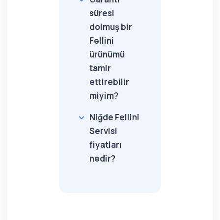
süresi
dolmuş bir
Fellini
ürünümü
tamir
ettirebilir
miyim?
Niğde Fellini
Servisi
fiyatları
nedir?