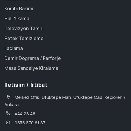
Kombi Bakımı
Halı Yıkama
Televizyon Tamiri
Petek Temizleme
İlaçlama
Demir Doğrama / Ferforje
Masa Sandalye Kiralama
İletişim / İrtibat
Merkez Ofis: Ufuktepe Mah. Ufuktepe Cad. Keçiören /
Ankara
444 28 46
0535 570 61 87