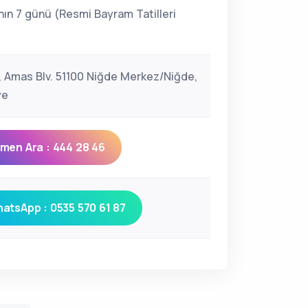
nın 7 günü (Resmi Bayram Tatilleri
)
lı, Amas Blv. 51100 Niğde Merkez/Niğde,
ye
men Ara : 444 28 46
atsApp : 0535 570 61 87