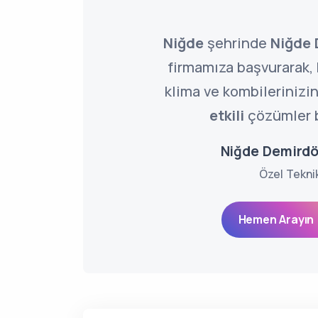
Niğde
şehrinde
Niğde 
firmamıza başvurarak,
klima ve kombilerinizi
etkili
çözümler b
Niğde Demirdö
Özel Tekni
Hemen Arayın 