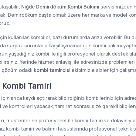
laşabilir,
Niğde Demirdöküm Kombi Bakımı
servisimizden hı
ak; Demirdöküm başta olmak üzere her marka ve model komb
ruz.
 için kullanılan kombiler, bazı durumlarda arıza verebilir. Bu
sında sürpriz sorunlarla karşılaşmamak için kombi bakımı yap
n yaşadığınız kombi ile ilgili profesyonel olarak destek alab
lirsiniz. Yerinde hizmet anlayışı ile adresinizde problemler
e çözüm odaklı
kombi tamircisi
ekibimizle sizler için çalışm
Kombi Tamiri
için arıza kaydı açtırarak bildirdiğiniz kombileriniz için ad
ve kontrolleri yapacak, tamirat sonrası size gerekli bilgilen
ri
, müşterilerine profesyonel bir kombi tamiri ve dolayısıy
z kombi tamiri ve bakımı hususlarında profesyonel teknik s