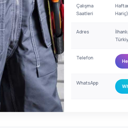
Çalışma
Hafta
Saatleri
Hariç
Adres
İlhan
Türki
Telefon
He
WhatsApp
Wh