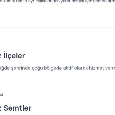
kombi tamiri ayrıcalıklarından yararlanmak için hemen firma
 İlçeler
iğde şehrinde çoğu bölgede aktif olarak hizmet verm
si
z Semtler