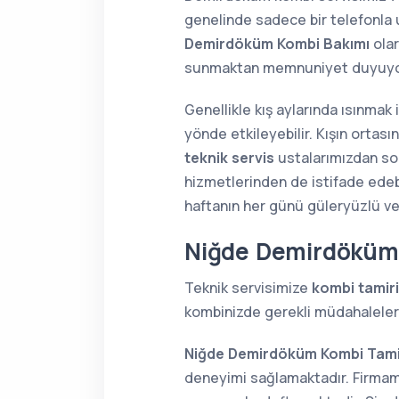
genelinde sadece bir telefonla u
Demirdöküm Kombi Bakımı
olar
sunmaktan memnuniyet duyuyo
Genellikle kış aylarında ısınmak
yönde etkileyebilir. Kışın orta
teknik servis
ustalarımızdan soru
hizmetlerinden de istifade edebi
haftanın her günü güleryüzlü v
Niğde Demirdöküm 
Teknik servisimize
kombi tamiri
kombinizde gerekli müdahaleleri 
Niğde Demirdöküm Kombi Tami
deneyimi sağlamaktadır. Firmamı