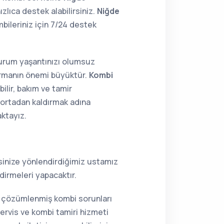
zlıca destek alabilirsiniz.
Niğde
ileriniz için 7/24 destek
 durum yaşantınızı olumsuz
tırmanın önemi büyüktür.
Kombi
ilir, bakım ve tamir
i ortadan kaldırmak adına
aktayız.
resinize yönlendirdiğimiz ustamız
dirmeleri yapacaktır.
la çözümlenmiş kombi sorunları
ervis ve kombi tamiri hizmeti