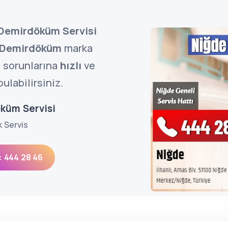
Demirdöküm Servisi
Demirdöküm
marka
n sorunlarına
hızlı
ve
ulabilirsiniz.
küm Servisi
k Servis
: 444 28 46