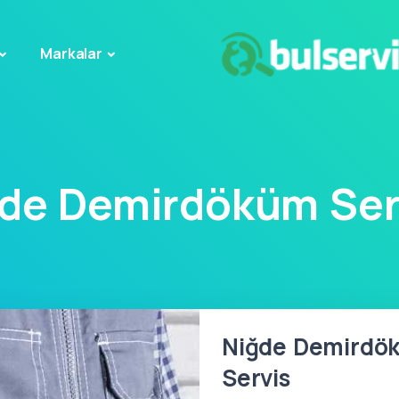
Markalar
de Demirdöküm Ser
Niğde Demirdök
Servis