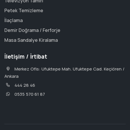
Televizyon Tamiri
Petek Temizleme
İlaçlama
Demir Doğrama / Ferforje
Masa Sandalye Kiralama
İletişim / İrtibat
Merkez Ofis: Ufuktepe Mah. Ufuktepe Cad. Keçiören /
Ankara
444 28 46
0535 570 61 87