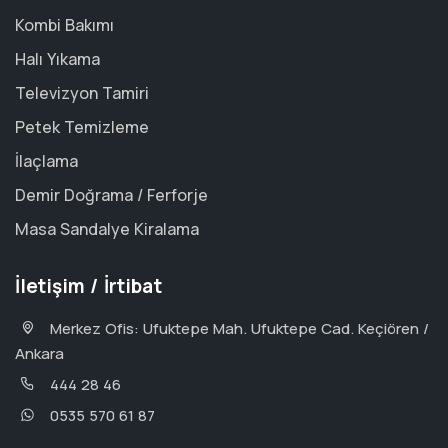
Kombi Bakımı
Halı Yıkama
Televizyon Tamiri
Petek Temizleme
İlaçlama
Demir Doğrama / Ferforje
Masa Sandalye Kiralama
İletişim / İrtibat
Merkez Ofis: Ufuktepe Mah. Ufuktepe Cad. Keçiören /
Ankara
444 28 46
0535 570 61 87