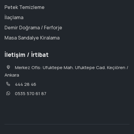
Petek Temizleme
İlaçlama
Demir Doğrama / Ferforje
Masa Sandalye Kiralama
İletişim / İrtibat
Merkez Ofis: Ufuktepe Mah. Ufuktepe Cad. Keçiören /
Ankara
444 28 46
0535 570 61 87