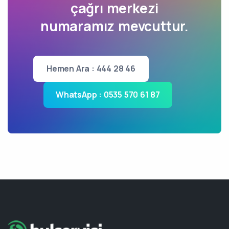
çağrı merkezi
numaramız mevcuttur.
Hemen Ara : 444 28 46
WhatsApp : 0535 570 61 87