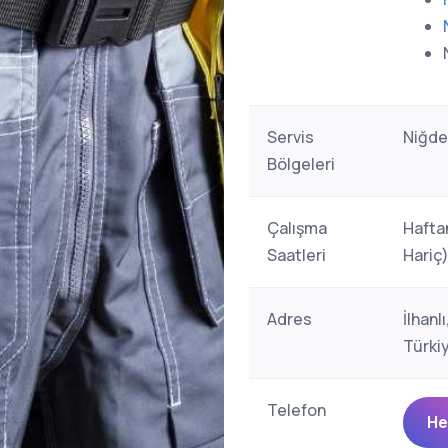
Servis
Niğde
Bölgeleri
Çalışma
Hafta
Saatleri
Hariç
Adres
İlhan
Türki
Telefon
He