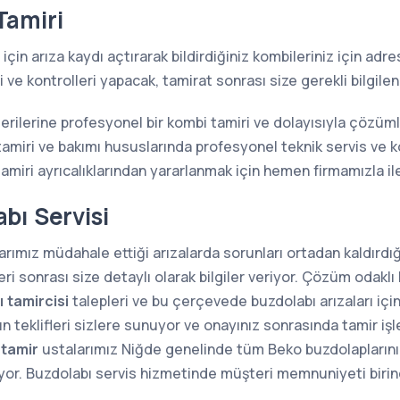
Tamiri
için arıza kaydı açtırarak bildirdiğiniz kombileriniz için ad
ve kontrolleri yapacak, tamirat sonrası size gerekli bilgilen
erilerine profesyonel bir kombi tamiri ve dolayısıyla çözü
amiri ve bakımı hususlarında profesyonel teknik servis ve 
miri ayrıcalıklarından yararlanmak için hemen firmamızla ile
bı Servisi
rımız müdahale ettiği arızalarda sorunları ortadan kaldırdığı
i sonrası size detaylı olarak bilgiler veriyor. Çözüm odaklı 
 tamircisi
talepleri ve bu çerçevede buzdolabı arızaları içi
n teklifleri sizlere sunuyor ve onayınız sonrasında tamir iş
 tamir
ustalarımız Niğde genelinde tüm Beko buzdolaplarının ta
ıyor. Buzdolabı servis hizmetinde müşteri memnuniyeti birin