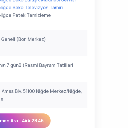
Niğde Beko Televizyon Tamiri
Niğde Petek Temizleme
 Geneli (Bor, Merkez)
nın 7 günü (Resmi Bayram Tatilleri
)
lı, Amas Blv. 51100 Niğde Merkez/Niğde,
ye
men Ara : 444 28 46