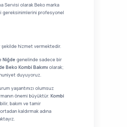
ma Servisi olarak Beko marka
bi gereksinimlerini profesyonel
r şekilde hizmet vermektedir.
ne
Niğde
genelinde sadece bir
de Beko Kombi Bakımı
olarak;
mnuniyet duyuyoruz.
 durum yaşantınızı olumsuz
tırmanın önemi büyüktür.
Kombi
ilir, bakım ve tamir
i ortadan kaldırmak adına
aktayız.