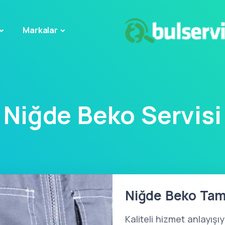
Markalar
Niğde Beko Servisi
Niğde Beko Tami
Kaliteli hizmet anlayışı