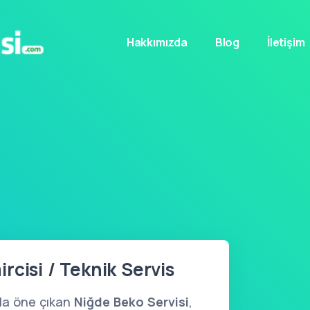
Hakkımızda
Blog
İletişim
rcisi / Teknik Servis
yla öne çıkan
Niğde Beko Servisi
,