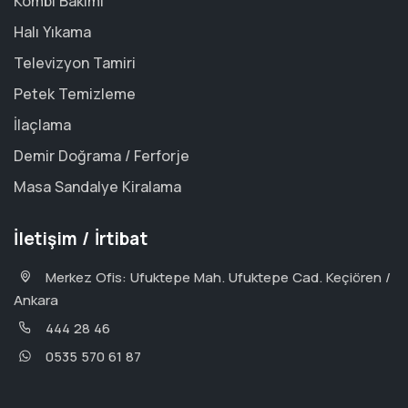
Kombi Bakımı
Halı Yıkama
Televizyon Tamiri
Petek Temizleme
İlaçlama
Demir Doğrama / Ferforje
Masa Sandalye Kiralama
İletişim / İrtibat
Merkez Ofis: Ufuktepe Mah. Ufuktepe Cad. Keçiören /
Ankara
444 28 46
0535 570 61 87