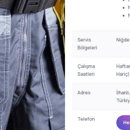
Servis
Niğde
Bölgeleri
Çalışma
Haftan
Saatleri
Hariç)
Adres
İlhanl
Türki
Telefon
He