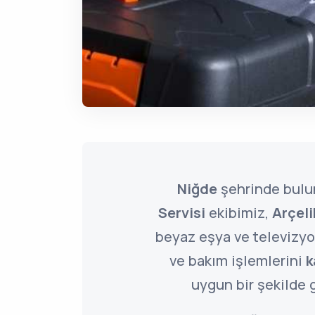
Niğde
şehrinde bul
Servisi
ekibimiz,
Arçeli
beyaz eşya ve televizyon
ve bakım işlemlerini
k
uygun bir şekilde g