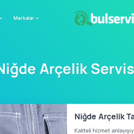
Markalar
Niğde Arçelik Servis
Niğde Arçelik Ta
Kaliteli hizmet anlayışı