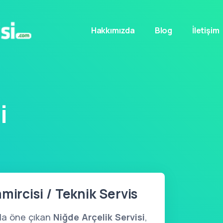
Hakkımızda
Blog
İletişim
i
mircisi / Teknik Servis
yla öne çıkan
Niğde Arçelik Servisi
,