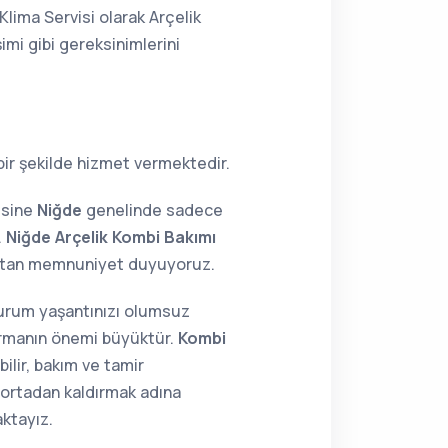
Klima Servisi olarak Arçelik
imi gibi gereksinimlerini
bir şekilde hizmet vermektedir.
isine
Niğde
genelinde sadece
.
Niğde Arçelik Kombi Bakımı
maktan memnuniyet duyuyoruz.
 durum yaşantınızı olumsuz
tırmanın önemi büyüktür.
Kombi
ilir, bakım ve tamir
i ortadan kaldırmak adına
aktayız.