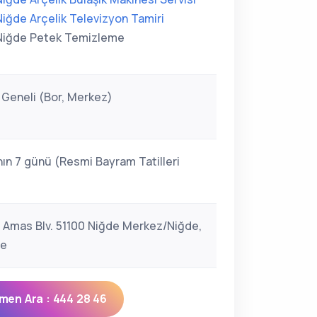
Niğde Arçelik Televizyon Tamiri
Niğde Petek Temizleme
 Geneli (Bor, Merkez)
ın 7 günü (Resmi Bayram Tatilleri
ı, Amas Blv. 51100 Niğde Merkez/Niğde,
ye
men Ara : 444 28 46