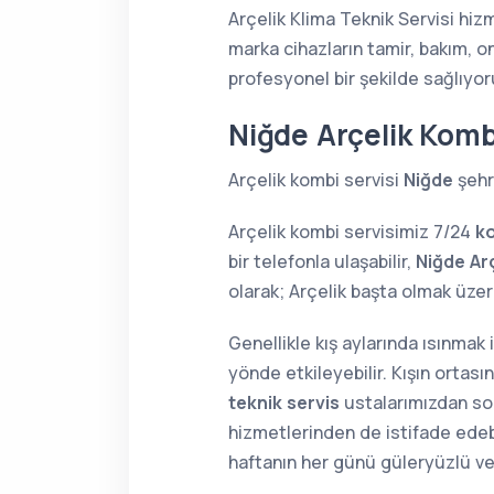
Arçelik Klima Teknik Servisi hiz
marka cihazların tamir, bakım, o
profesyonel bir şekilde sağlıyor
Niğde Arçelik Komb
Arçelik kombi servisi
Niğde
şehr
Arçelik kombi servisimiz 7/24
k
bir telefonla ulaşabilir,
Niğde Ar
olarak; Arçelik başta olmak üz
Genellikle kış aylarında ısınmak
yönde etkileyebilir. Kışın orta
teknik servis
ustalarımızdan soru
hizmetlerinden de istifade edebi
haftanın her günü güleryüzlü v