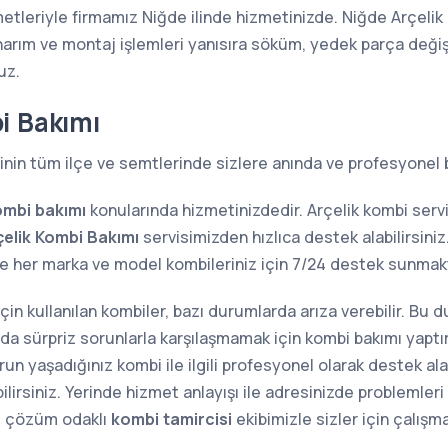
metleriyle firmamız Niğde ilinde hizmetinizde. Niğde Arçelik 
narım ve montaj işlemleri yanısıra söküm, yedek parça değiş
uz.
i Bakımı
inin tüm ilçe ve semtlerinde sizlere anında ve profesyonel 
ombi bakımı
konularında hizmetinizdedir. Arçelik kombi serv
çelik Kombi Bakımı
servisimizden hızlıca destek alabilirsiniz
ere her marka ve model kombileriniz için 7/24 destek sun
 için kullanılan kombiler, bazı durumlarda arıza verebilir. Bu
sında sürpriz sorunlarla karşılaşmamak için kombi bakımı yap
n yaşadığınız kombi ile ilgili profesyonel olarak destek alab
lirsiniz. Yerinde hizmet anlayışı ile adresinizde problemler
e çözüm odaklı
kombi tamircisi
ekibimizle sizler için çalışm