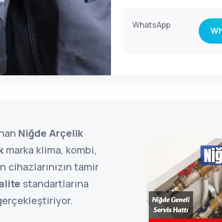
WhatsApp
Wh
unan
Niğde Arçelik
k
marka klima, kombi,
 cihazlarınızın tamir
alite
standartlarına
erçekleştiriyor.