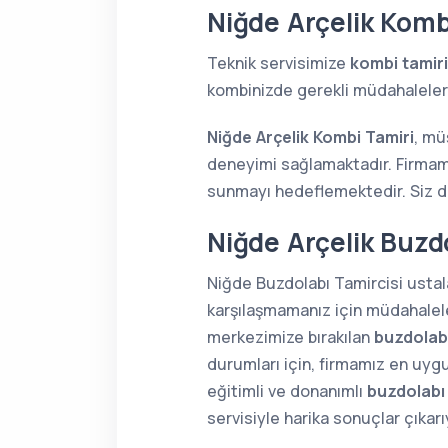
Niğde Arçelik Komb
Teknik servisimize
kombi tamiri
kombinizde gerekli müdahaleleri 
Niğde Arçelik Kombi Tamiri
, mü
deneyimi sağlamaktadır. Firmamı
sunmayı hedeflemektedir. Siz de 
Niğde Arçelik Buzdo
Niğde Buzdolabı Tamircisi ustala
karşılaşmamanız için müdahaleler
merkezimize bırakılan
buzdolabı
durumları için, firmamız en uygu
eğitimli ve donanımlı
buzdolabı
servisiyle harika sonuçlar çıkar