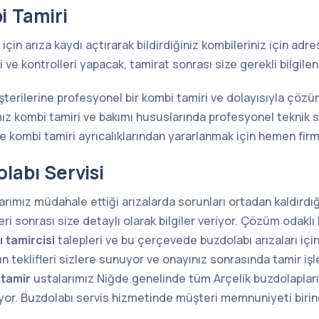
i Tamiri
için arıza kaydı açtırarak bildirdiğiniz kombileriniz için ad
ve kontrolleri yapacak, tamirat sonrası size gerekli bilgilen
şterilerine profesyonel bir kombi tamiri ve dolayısıyla çöz
z kombi tamiri ve bakımı hususlarında profesyonel teknik s
kombi tamiri ayrıcalıklarından yararlanmak için hemen firma
labı Servisi
rımız müdahale ettiği arızalarda sorunları ortadan kaldırdığı
i sonrası size detaylı olarak bilgiler veriyor. Çözüm odaklı 
 tamircisi
talepleri ve bu çerçevede buzdolabı arızaları içi
n teklifleri sizlere sunuyor ve onayınız sonrasında tamir iş
 tamir
ustalarımız Niğde genelinde tüm Arçelik buzdolaplarının
ıyor. Buzdolabı servis hizmetinde müşteri memnuniyeti birin