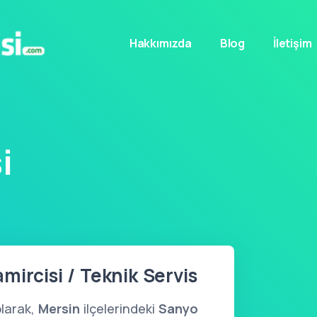
Hakkımızda
Blog
İletişim
i
mircisi / Teknik Servis
larak,
Mersin
ilçelerindeki
Sanyo