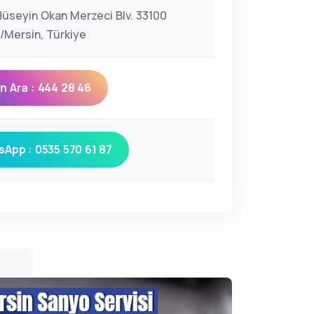
Hüseyin Okan Merzeci Blv. 33100
r/Mersin, Türkiye
 Ara : 444 28 46
App : 0535 570 61 87