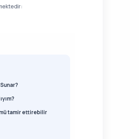
mektedir:
 Sunar?
lıyım?
ü tamir ettirebilir