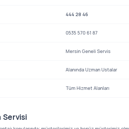
444 28 46
0535 570 61 87
Mersin Geneli Servis
Alanında Uzman Ustalar
Tüm Hizmet Alanları
 Servisi
 montajı konularında; müşterilerimiz ve henüz müşterimiz o