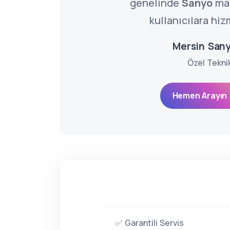
genelinde
Sanyo
mar
kullanıcılara hiz
Mersin Sany
Özel Tekni
Hemen Arayın 
✅ Garantili Servis