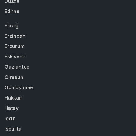
Düzce
Edirne
Elazığ
Erzincan
Erzurum
Eskişehir
Gaziantep
Giresun
Gümüşhane
Hakkari
Hatay
Iğdır
Isparta