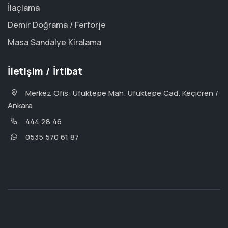
İlaçlama
Demir Doğrama / Ferforje
Masa Sandalye Kiralama
İletişim / İrtibat
Merkez Ofis: Ufuktepe Mah. Ufuktepe Cad. Keçiören /
Ankara
444 28 46
0535 570 61 87