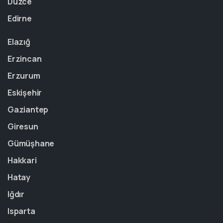
Düzce
Edirne
Elazığ
Erzincan
Erzurum
Eskişehir
Gaziantep
Giresun
Gümüşhane
Hakkari
Hatay
Iğdır
Isparta