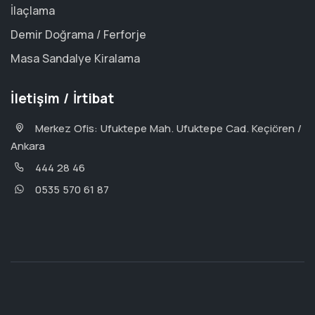
İlaçlama
Demir Doğrama / Ferforje
Masa Sandalye Kiralama
İletişim / İrtibat
Merkez Ofis: Ufuktepe Mah. Ufuktepe Cad. Keçiören /
Ankara
444 28 46
0535 570 61 87