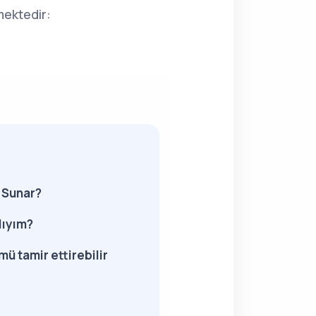
mektedir:
i Sunar?
lıyım?
ü tamir ettirebilir