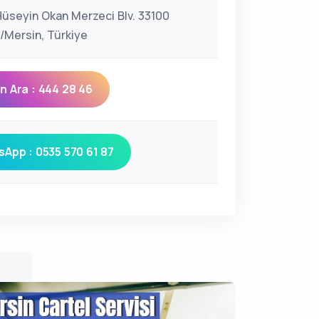
Hüseyin Okan Merzeci Blv. 33100
r/Mersin, Türkiye
 Ara : 444 28 46
App : 0535 570 61 87