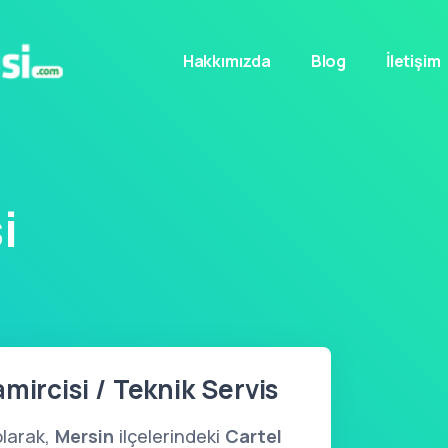
Hakkımızda
Blog
İletişim
i
mircisi / Teknik Servis
larak,
Mersin
ilçelerindeki
Cartel