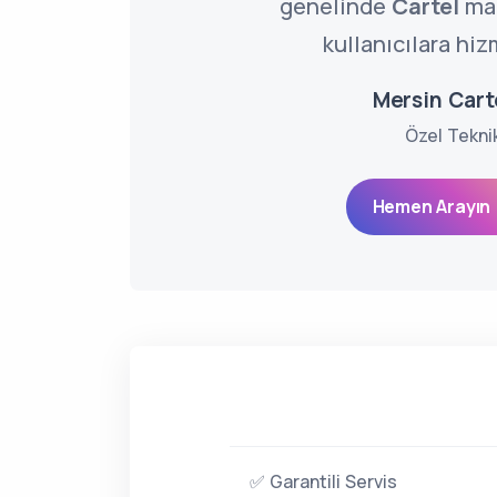
genelinde
Cartel
mar
kullanıcılara hiz
Mersin Carte
Özel Tekni
Hemen Arayın 
✅ Garantili Servis