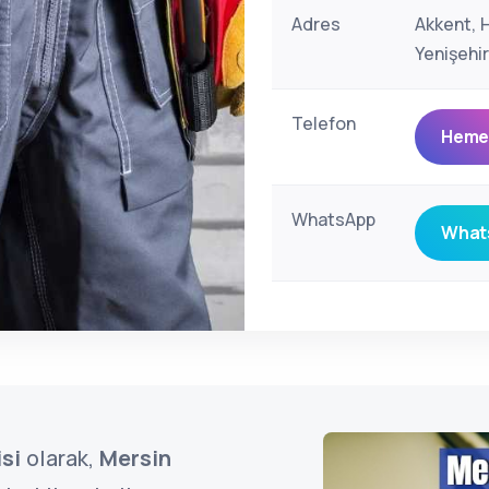
Adres
Akkent, 
Yenişehi
Telefon
Hemen
WhatsApp
Whats
si
olarak,
Mersin