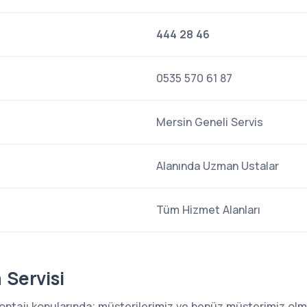
444 28 46
0535 570 61 87
Mersin Geneli Servis
Alanında Uzman Ustalar
Tüm Hizmet Alanları
 Servisi
 montajı konularında; müşterilerimiz ve henüz müşterimiz o