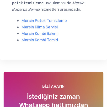
petek temizleme
uygulaması da
Mersin
Buderus Servisi
hizmetleri arasındadır.
Mersin Petek Temizleme
Mersin Klima Servisi
Mersin Kombi Bakımı
Mersin Kombi Tamiri
BIZI ARAYIN
İstediğiniz zaman
Whatsapp hattımızdan