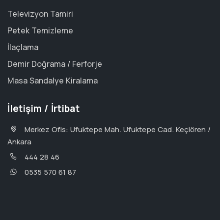
Televizyon Tamiri
Petek Temizleme
İlaçlama
Demir Doğrama / Ferforje
Masa Sandalye Kiralama
İletişim / İrtibat
Merkez Ofis: Ufuktepe Mah. Ufuktepe Cad. Keçiören /
Ankara
444 28 46
0535 570 61 87