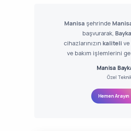
Manisa
şehrinde
Manisa
başvurarak,
Bayk
cihazlarınızın
kaliteli
v
ve bakım işlemlerini ger
Manisa Bayk
Özel Tekni
Hemen Arayın 