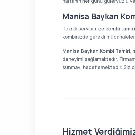
haftanın her günü güleryüzlü v
Manisa Baykan Kom
Teknik servisimize
kombi tamiri
kombinizde gerekli müdahaleleri 
Manisa Baykan Kombi Tamiri
, 
deneyimi sağlamaktadır. Firmamı
sunmayı hedeflemektedir. Siz de 
Hizmet Verdiğimiz