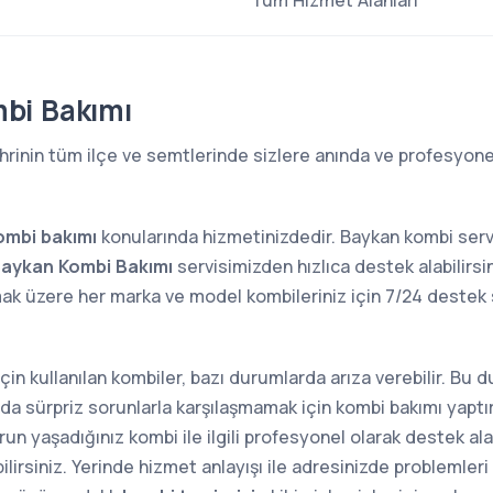
Tüm Hizmet Alanları
bi Bakımı
rinin tüm ilçe ve semtlerinde sizlere anında ve profesyonel
ombi bakımı
konularında hizmetinizdedir. Baykan kombi ser
aykan Kombi Bakımı
servisimizden hızlıca destek alabilirsi
mak üzere her marka ve model kombileriniz için 7/24 dest
 için kullanılan kombiler, bazı durumlarda arıza verebilir. Bu
sında sürpriz sorunlarla karşılaşmamak için kombi bakımı yap
n yaşadığınız kombi ile ilgili profesyonel olarak destek alab
lirsiniz. Yerinde hizmet anlayışı ile adresinizde problemler