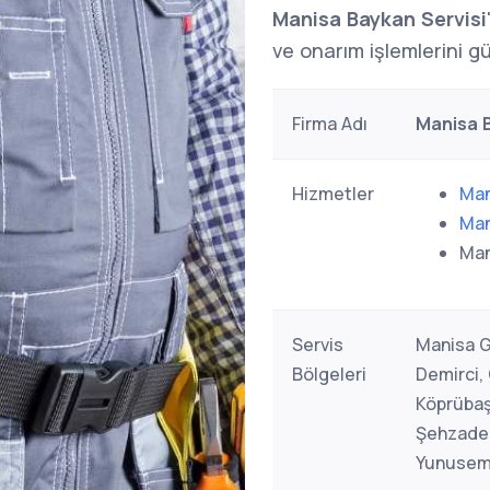
Manisa Baykan Servisi
ve onarım işlemlerini gü
Firma Adı
Manisa B
Hizmetler
Man
Man
Man
Servis
Manisa Ge
Bölgeleri
Demirci,
Köprübaşı
Şehzadel
Yunusem