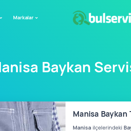
Markalar
anisa Baykan Servi
Manisa Baykan T
Manisa
ilçelerindeki
Ba