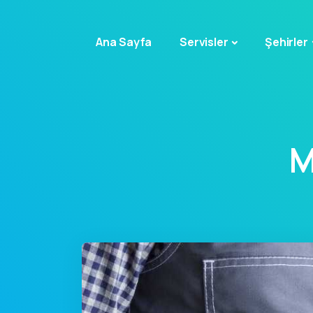
Ana Sayfa
Servisler
Şehirler
M