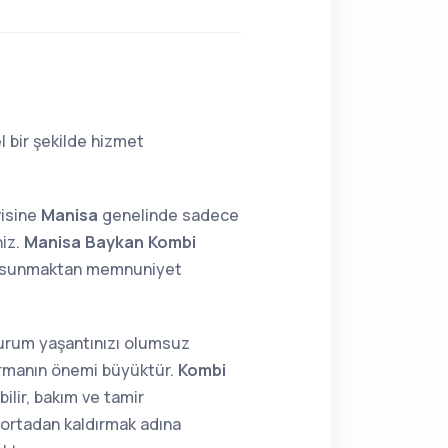
 bir şekilde hizmet
visine
Manisa
genelinde sadece
niz.
Manisa Baykan Kombi
ek sunmaktan memnuniyet
 durum yaşantınızı olumsuz
tırmanın önemi büyüktür.
Kombi
ilir, bakım ve tamir
i ortadan kaldırmak adına