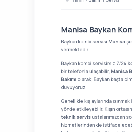
✅ Tamir / Bakım / Servis
Manisa Baykan Kom
Baykan kombi servisi
Manisa
şeh
vermektedir.
Baykan kombi servisimiz 7/24
k
bir telefonla ulaşabilir,
Manisa B
Bakımı
olarak; Baykan başta ol
duyuyoruz.
Genellikle kış aylarında ısınmak
yönde etkileyebilir. Kışın orta
teknik servis
ustalarımızdan soru
hizmetlerinden de istifade edebi