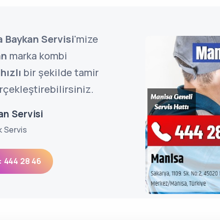
 Baykan Servisi
'mize
an
marka kombi
e
hızlı
bir şekilde tamir
çekleştirebilirsiniz.
an Servisi
k Servis
: 444 28 46