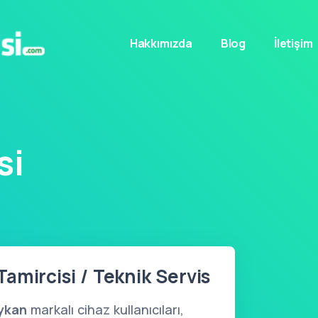
Hakkımızda
Blog
İletişim
si
amircisi / Teknik Servis
ykan
markalı cihaz kullanıcıları,