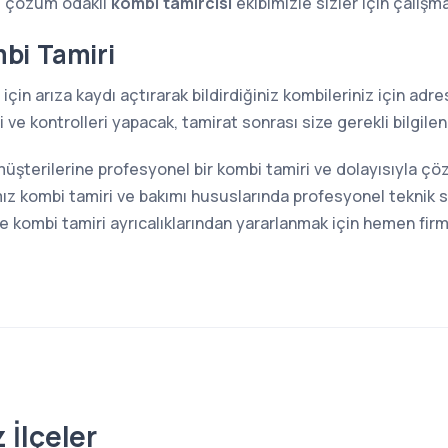
e çözüm odaklı
kombi tamircisi
ekibimizle sizler için çalışm
bi Tamiri
için arıza kaydı açtırarak bildirdiğiniz kombileriniz için ad
ve kontrolleri yapacak, tamirat sonrası size gerekli bilgilen
müşterilerine profesyonel bir kombi tamiri ve dolayısıyla ç
z kombi tamiri ve bakımı hususlarında profesyonel teknik s
kombi tamiri ayrıcalıklarından yararlanmak için hemen firma
 İlçeler