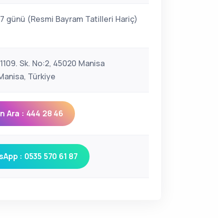
 7 günü (Resmi Bayram Tatilleri Hariç)
 1109. Sk. No:2, 45020 Manisa
anisa, Türkiye
 Ara : 444 28 46
App : 0535 570 61 87