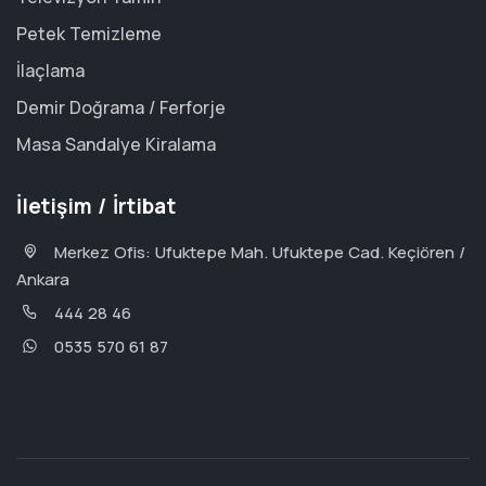
Petek Temizleme
İlaçlama
Demir Doğrama / Ferforje
Masa Sandalye Kiralama
İletişim / İrtibat
Merkez Ofis: Ufuktepe Mah. Ufuktepe Cad. Keçiören /
Ankara
444 28 46
0535 570 61 87