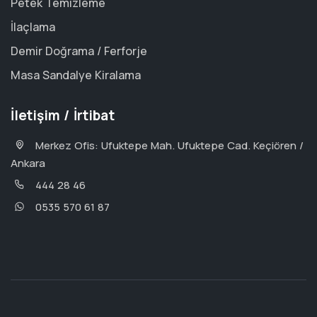
Petek Temizleme
İlaçlama
Demir Doğrama / Ferforje
Masa Sandalye Kiralama
İletişim / İrtibat
Merkez Ofis: Ufuktepe Mah. Ufuktepe Cad. Keçiören /
Ankara
444 28 46
0535 570 61 87