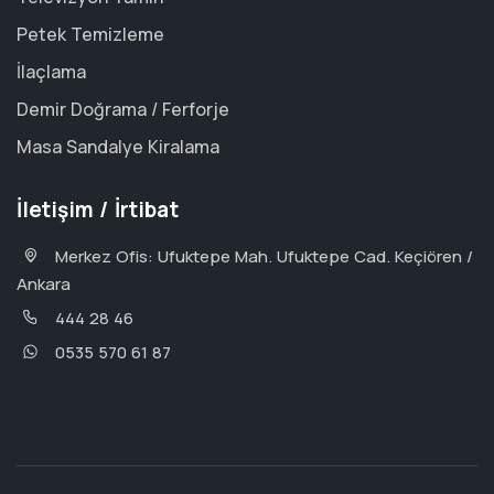
Petek Temizleme
İlaçlama
Demir Doğrama / Ferforje
Masa Sandalye Kiralama
İletişim / İrtibat
Merkez Ofis: Ufuktepe Mah. Ufuktepe Cad. Keçiören /
Ankara
444 28 46
0535 570 61 87