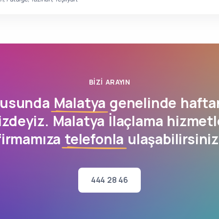
BIZI ARAYIN
onusunda
Malatya
genelinde hafta
izdeyiz. Malatya İlaçlama hizmetl
firmamıza
telefonla
ulaşabilirsiniz
444 28 46