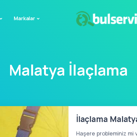
Markalar
Malatya İlaçlama
İlaçlama Malaty
Haşere probleminiz mi 