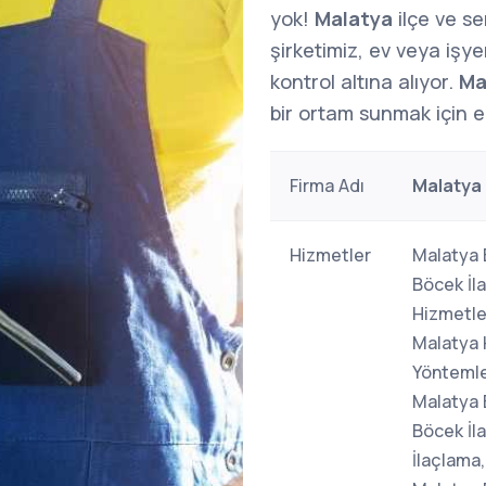
yok!
Malatya
ilçe ve s
şirketimiz, ev veya işy
kontrol altına alıyor.
Ma
bir ortam sunmak için e
Firma Adı
Malatya 
Hizmetler
Malatya 
Böcek İl
Hizmetle
Malatya 
Yöntemle
Malatya 
Böcek İl
İlaçlama,