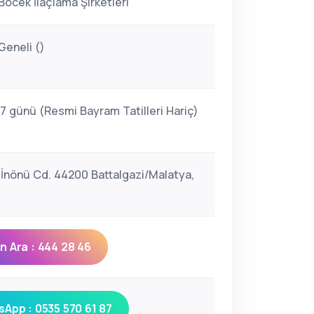
Böcek İlaçlama Şirketleri
Geneli ()
 7 günü (Resmi Bayram Tatilleri Hariç)
, İnönü Cd. 44200 Battalgazi/Malatya,
 Ara : 444 28 46
App : 0535 570 61 87