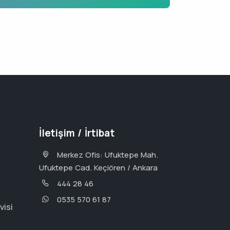
İletişim / İrtibat
Merkez Ofis: Ufuktepe Mah.
Ufuktepe Cad. Keçiören / Ankara
444 28 46
0535 570 61 87
visi