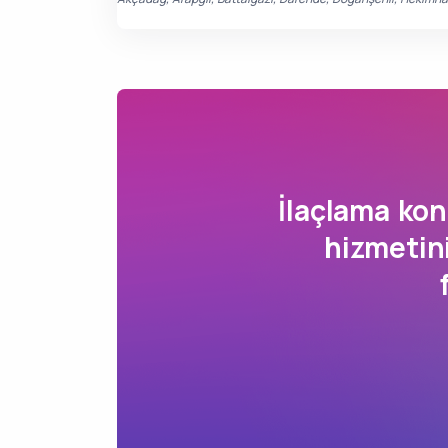
İlaçlama k
hizmetin