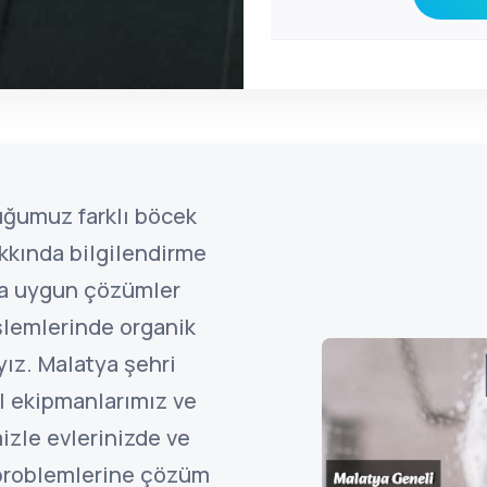
uğumuz farklı böcek
kkında bilgilendirme
ına uygun çözümler
şlemlerinde organik
ız. Malatya şehri
l ekipmanlarımız ve
izle evlerinizde ve
 problemlerine çözüm