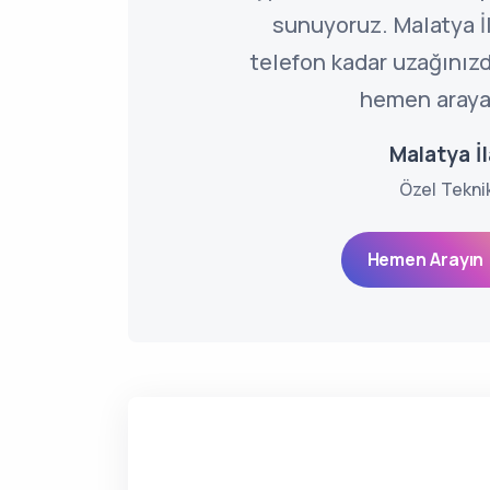
sunuyoruz. Malatya İl
telefon kadar uzağınızd
hemen arayab
Malatya İ
Özel Tekni
Hemen Arayın 