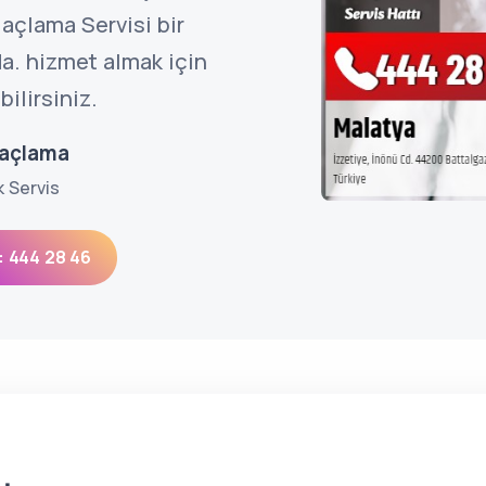
açlama Servisi bir
a. hizmet almak için
ilirsiniz.
laçlama
k Servis
: 444 28 46