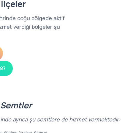
İlçeler
hrinde çoğu bölgede aktif
zmet verdiği bölgeler şu
 87
 Semtler
risinde ayrıca şu semtlere de hizmet vermektedir:
, Pütürge, Yazıhan, Yeşilyurt