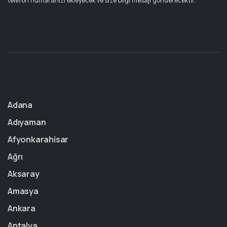
telefon numaranızı ekleyecek ve size bilgi mesajı gönderecektir.
Adana
Adıyaman
Afyonkarahisar
Ağrı
Aksaray
Amasya
Ankara
Antalya