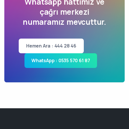
Whatsapp hattımız ve
çağrı merkezi
numaramız mevcuttur.
Hemen Ara : 444 28 46
WhatsApp : 0535 570 61 87