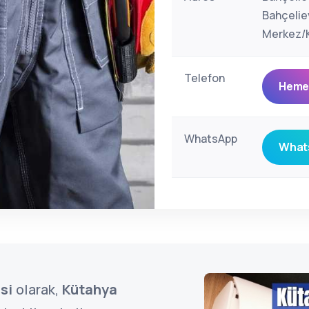
Bahçelie
Merkez/K
Telefon
Hemen
WhatsApp
Whats
si
olarak,
Kütahya