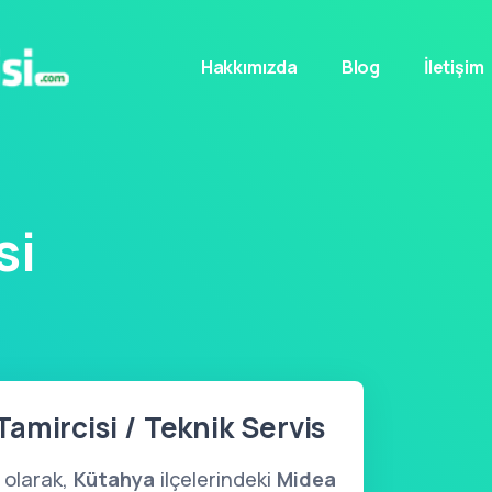
Hakkımızda
Blog
İletişim
si
amircisi / Teknik Servis
olarak,
Kütahya
ilçelerindeki
Midea