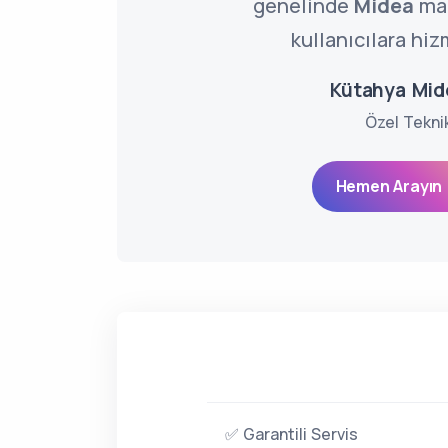
genelinde
Midea
mar
kullanıcılara hiz
Kütahya Mid
Özel Tekni
Hemen Arayın 
✅ Garantili Servis