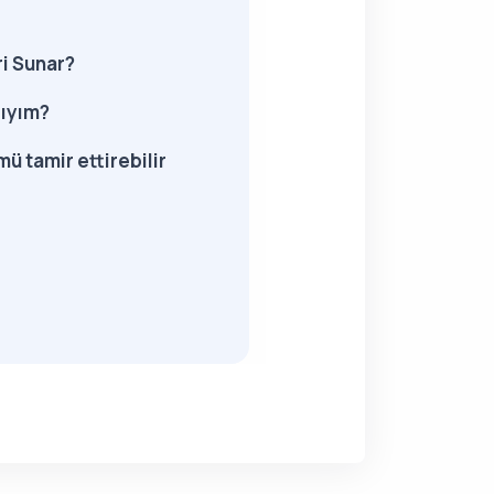
i Sunar?
lıyım?
ü tamir ettirebilir