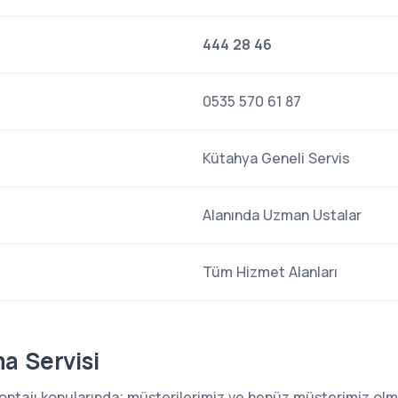
444 28 46
0535 570 61 87
Kütahya Geneli Servis
Alanında Uzman Ustalar
Tüm Hizmet Alanları
a Servisi
 montajı konularında; müşterilerimiz ve henüz müşterimiz o