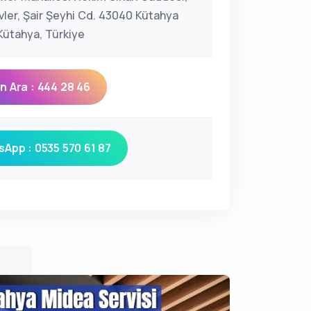
vler, Şair Şeyhi Cd. 43040 Kütahya
ütahya, Türkiye
 Ara : 444 28 46
App : 0535 570 61 87