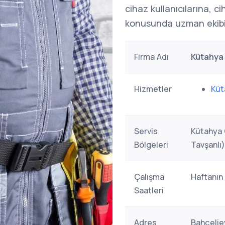
cihaz kullanıcılarına, c
konusunda uzman ekibi
Firma Adı
Kütahya 
Hizmetler
Küt
Servis
Kütahya 
Bölgeleri
Tavşanlı)
Çalışma
Haftanın
Saatleri
Adres
Bahçelie