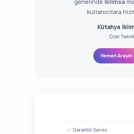
genelinde
İklimsa
ma
kullanıcılara hiz
Kütahya İklim
Özel Tekni
Hemen Arayın 
✅ Garantili Servis