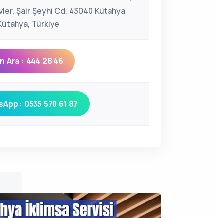
vler, Şair Şeyhi Cd. 43040 Kütahya
ütahya, Türkiye
 Ara : 444 28 46
App : 0535 570 61 87