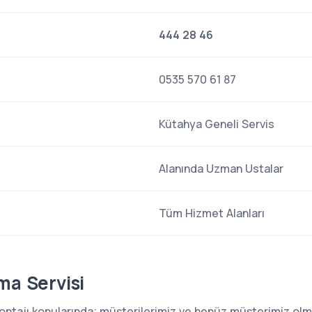
444 28 46
0535 570 61 87
Kütahya Geneli Servis
Alanında Uzman Ustalar
Tüm Hizmet Alanları
ma Servisi
 montajı konularında; müşterilerimiz ve henüz müşterimiz o