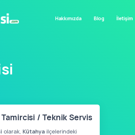
Hakkımızda
Blog
İletişim
si
Tamircisi / Teknik Servis
i
olarak,
Kütahya
ilçelerindeki