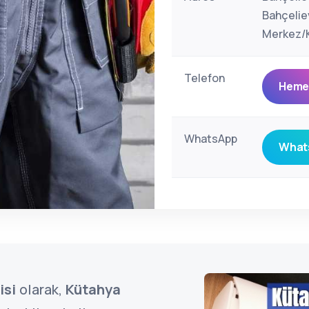
Bahçelie
Merkez/K
Telefon
Hemen
WhatsApp
Whats
isi
olarak,
Kütahya