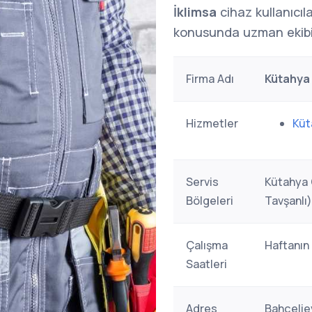
İklimsa
cihaz kullanıcıl
konusunda uzman ekibi
Firma Adı
Kütahya 
Hizmetler
Küt
Servis
Kütahya 
Bölgeleri
Tavşanlı)
Çalışma
Haftanın
Saatleri
Adres
Bahçelie