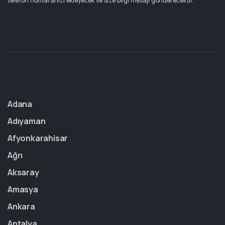
telefon numaranızı ekleyecek ve size bilgi mesajı gönderecektir.
Adana
Adıyaman
Afyonkarahisar
Ağrı
Aksaray
Amasya
Ankara
Antalya