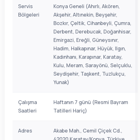
Servis
Konya Geneli (Ahırlı, Akören,
Bölgeleri
Akşehir, Altınekin, Beyşehir,
Bozkır, Çeltik, Cihanbeyli, Çumra,
Derbent, Derebucak, Doğanhisar,
Emirgazi, Ereğli, Güneysınır,
Hadim, Halkapınar, Hüyük, Ilgın,
Kadınhanı, Karapınar, Karatay,
Kulu, Meram, Sarayönü, Selçuklu,
Seydişehir, Taşkent, Tuzlukçu,
Yunak)
Çalışma
Haftanın 7 günü (Resmi Bayram
Saatleri
Tatilleri Hariç)
Adres
Akabe Mah., Cemil Çiçek Cd.,
42020 Karatay/Konya, Türkiye